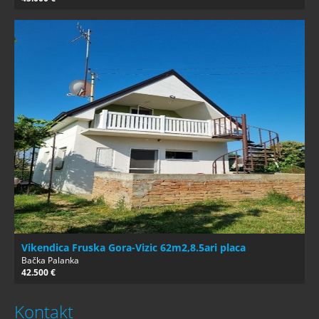
Vikendica Fruska Gora-Vizic 62m2,8.5ari placa
Bačka Palanka
42.500 €
Kontakt