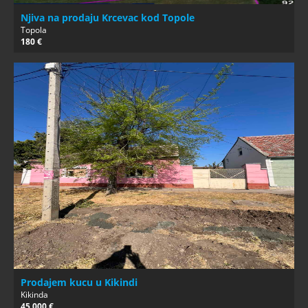
Njiva na prodaju Krcevac kod Topole
Topola
180 €
Prodajem kucu u Kikindi
Kikinda
45.000 €