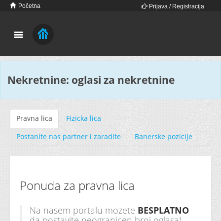
Početna
Prijava / Registracija
Nekretnine: oglasi za nekretnine
Pravna lica
Fizicka lica
Postanite nas partner i zaradite
Banerske pozicije
Ponuda za pravna lica
Na nasem portalu mozete
BESPLATNO
da postavite neogranicen broj oglasa!