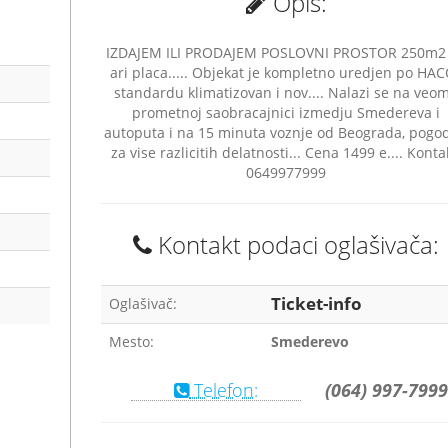
Opis:
IZDAJEM ILI PRODAJEM POSLOVNI PROSTOR 250m2 
ari placa..... Objekat je kompletno uredjen po HA
standardu klimatizovan i nov.... Nalazi se na veo
prometnoj saobracajnici izmedju Smedereva i
autoputa i na 15 minuta voznje od Beograda, pogo
za vise razlicitih delatnosti... Cena 1499 e.... Konta
0649977999
Kontakt podaci oglašivača:
Ticket-info
Oglašivač:
Mesto:
Smederevo
Telefon:
(064) 997-7999