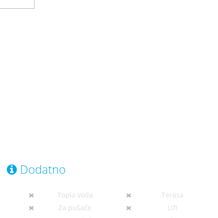
Dodatno
Topla voda
Terasa
Za pušače
Lift