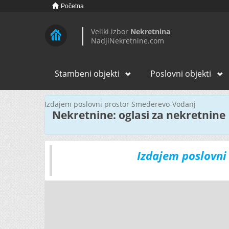
Početna
Veliki izbor
Nekretnina
NadjiNekretnine.com
Stambeni objekti
Poslovni objekti
Izdajem poslovni prostor Smederevo-Vodanj
Nekretnine: oglasi za nekretnine
Izdajem poslovni