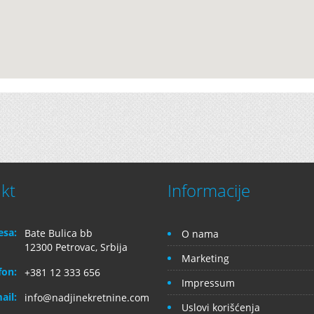
kt
Informacije
esa:
Bate Bulica bb
O nama
12300 Petrovac, Srbija
Marketing
fon:
+381 12 333 656
Impressum
ail:
info@nadjinekretnine.com
Uslovi korišćenja