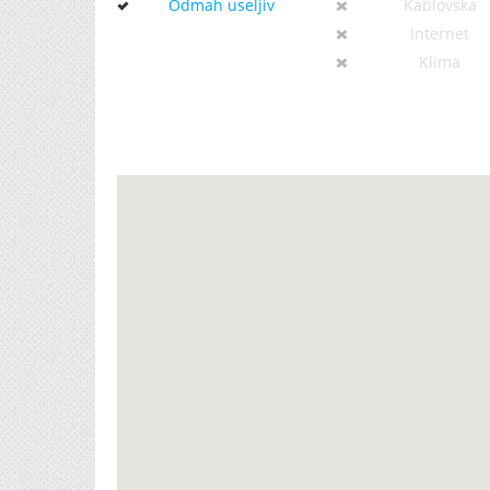
Odmah useljiv
Kablovska
Internet
Klima