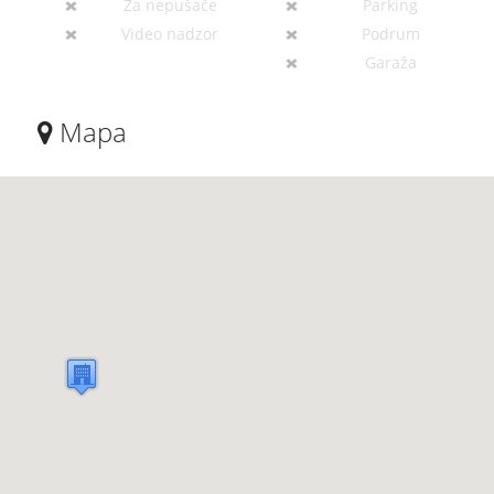
Za nepušače
Parking
Video nadzor
Podrum
Garaža
Mapa