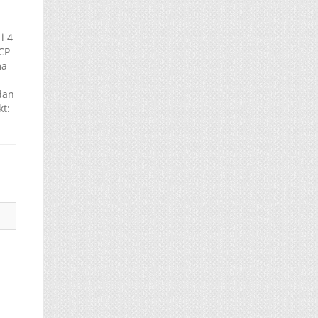
i 4
CCP
ma
dan
kt: