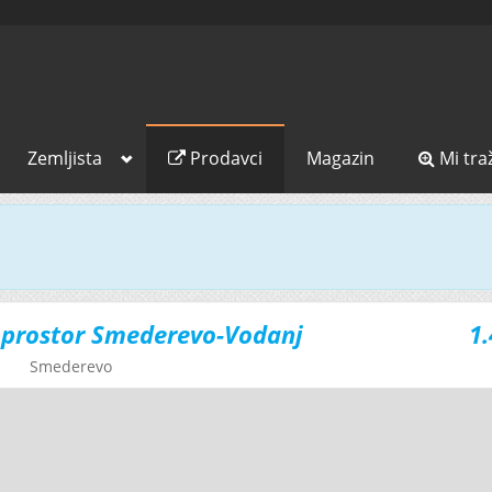
Zemljista
Prodavci
Magazin
Mi tra
 prostor Smederevo-Vodanj
1.
Smederevo