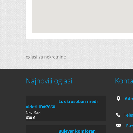
oglasi za nekretnine
Najnoviji oglasi
Konta
Adr
Lux trosoban nredi
videti ID#7660
Novi Sad
Tele
630 €
E-m
Bulevar komforan