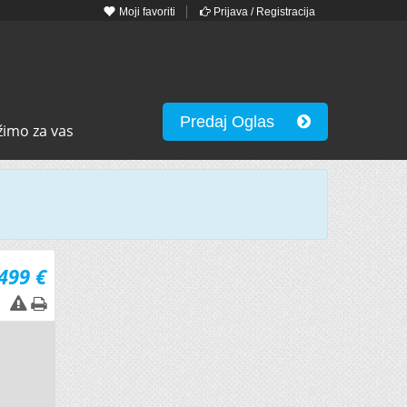
Moji favoriti
Prijava / Registracija
Predaj Oglas
žimo za vas
499 €