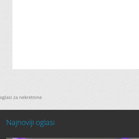
oglasi za nekretnine
Najnoviji oglasi