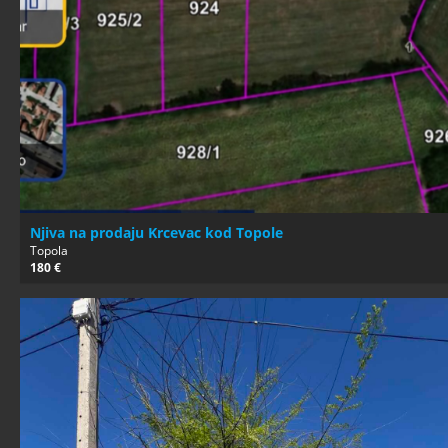
Njiva na prodaju Krcevac kod Topole
Topola
180 €