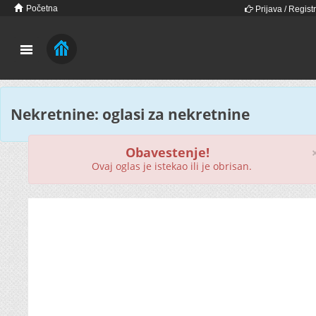
Početna
Prijava / Registr
Nekretnine: oglasi za nekretnine
Obavestenje!
Ovaj oglas je istekao ili je obrisan.