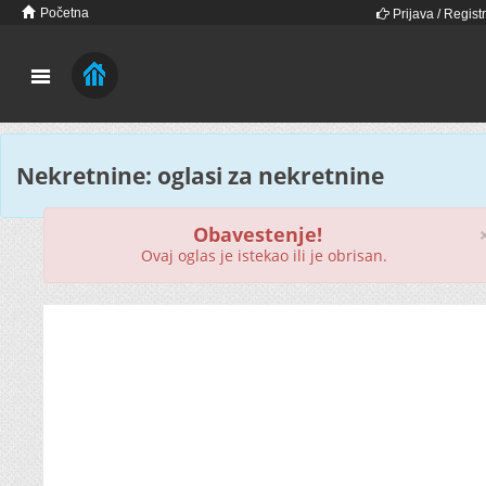
Početna
Prijava / Registr
Nekretnine: oglasi za nekretnine
Obavestenje!
Ovaj oglas je istekao ili je obrisan.