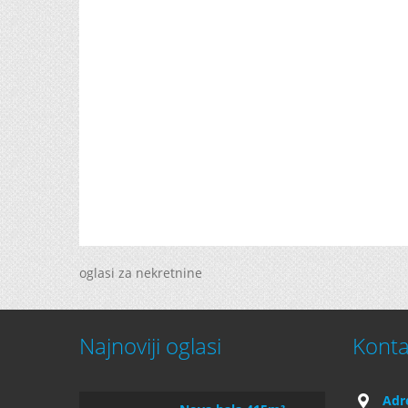
oglasi za nekretnine
Najnoviji oglasi
Konta
Adr