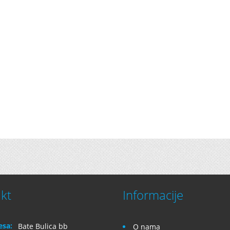
kt
Informacije
esa:
Bate Bulica bb
O nama