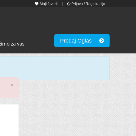
Moji favoriti
Prijava / Registracija
Predaj Oglas
žimo za vas
×