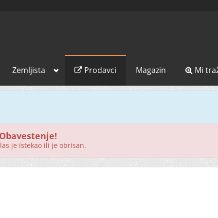
Zemljista
Prodavci
Magazin
Mi tra
Obavestenje!
as je istekao ili je obrisan.