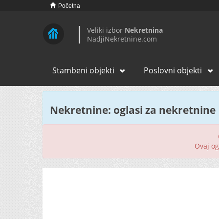
Početna
Veliki izbor
Nekretnina
NadjiNekretnine.com
Stambeni objekti
Poslovni objekti
Nekretnine: oglasi za nekretnine
Ovaj ogl