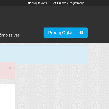
Moji favoriti
Prijava / Registracija
Predaj Oglas
žimo za vas
×