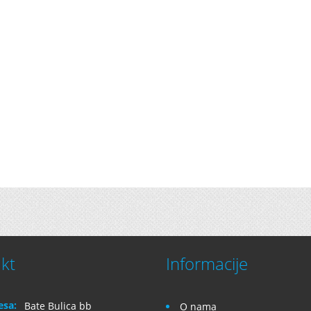
kt
Informacije
esa:
Bate Bulica bb
O nama