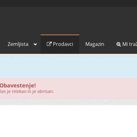
Zemljista
Prodavci
Magazin
Mi tra
Obavestenje!
as je istekao ili je obrisan.