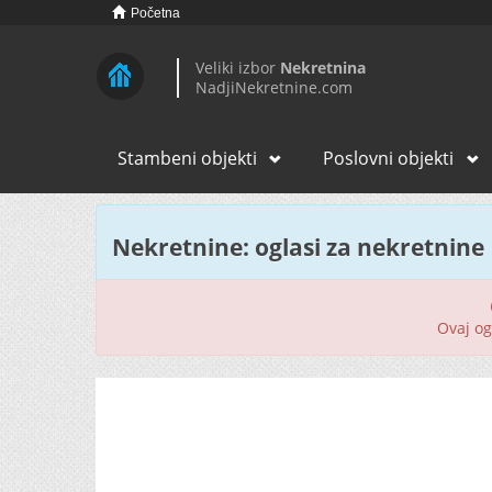
Početna
Veliki izbor
Nekretnina
NadjiNekretnine.com
Stambeni objekti
Poslovni objekti
Nekretnine: oglasi za nekretnine
Ovaj ogl