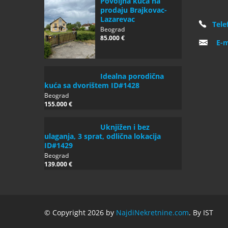
Povoljna kuca na
prodaju Brajkovac-
Lazarevac
Tele
Beograd
85.000 €
E-m
Idealna porodična
kuća sa dvorištem ID#1428
Beograd
155.000 €
Uknjižen i bez
ulaganja, 3 sprat, odlična lokacija
ID#1429
Beograd
139.000 €
© Copyright 2026 by
NajdiNekretnine.com
. By IST