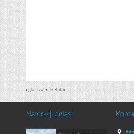
oglasi za nekretnine
Najnoviji oglasi
Konta
Adr