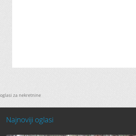
oglasi za nekretnine
Najnoviji oglasi