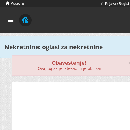
Početna
Prijava / Registr
Nekretnine: oglasi za nekretnine
Obavestenje!
Ovaj oglas je istekao ili je obrisan.