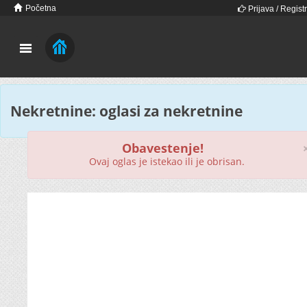
Početna
Prijava / Registr
Nekretnine: oglasi za nekretnine
Obavestenje!
Ovaj oglas je istekao ili je obrisan.