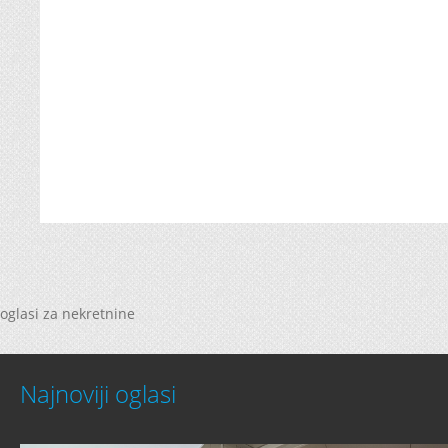
oglasi za nekretnine
Najnoviji oglasi