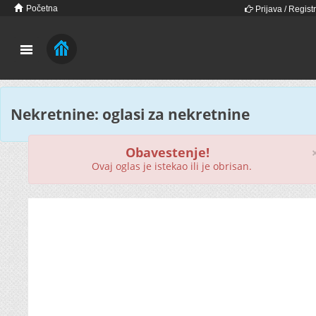
Početna
Prijava / Registr
Nekretnine: oglasi za nekretnine
Obavestenje!
Ovaj oglas je istekao ili je obrisan.