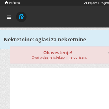
Početna
Prijava / Registr
Nekretnine: oglasi za nekretnine
Obavestenje!
Ovaj oglas je istekao ili je obrisan.