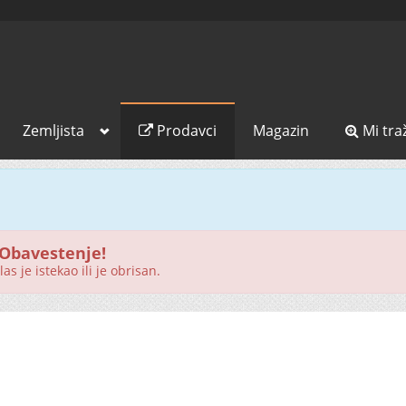
Zemljista
Prodavci
Magazin
Mi tra
Obavestenje!
as je istekao ili je obrisan.