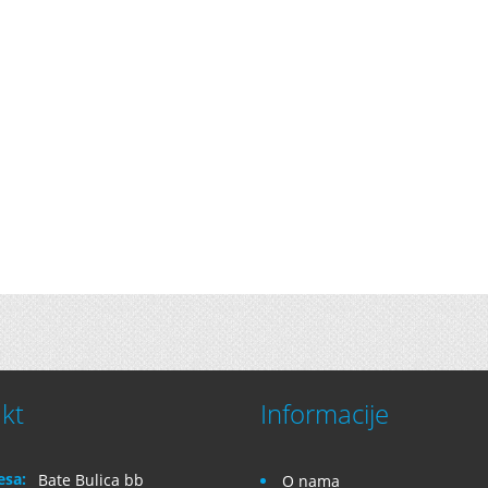
kt
Informacije
esa:
Bate Bulica bb
O nama