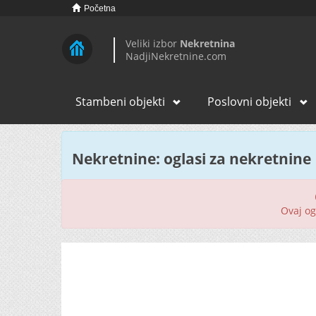
Početna
Veliki izbor
Nekretnina
NadjiNekretnine.com
Stambeni objekti
Poslovni objekti
Nekretnine: oglasi za nekretnine
Ovaj ogl