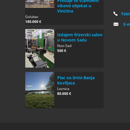
Prodaje se stambeni-
vikend objekat u
Vincima
Tele
Golubac
180.000 €
E-m
Izdajem frizerski salon
u Novom Sadu
Novi Sad
500 €
Plac na Drini-Banja
Koviljaca
Loznica
80.000 €