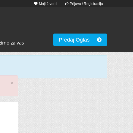
Moji favoriti
Prijava / Registracija
Predaj Oglas
žimo za vas
×