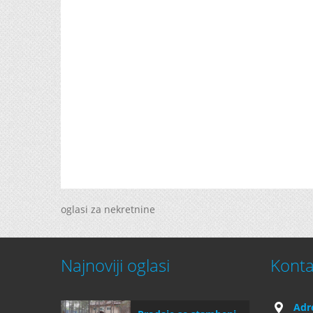
oglasi za nekretnine
Najnoviji oglasi
Konta
Adr