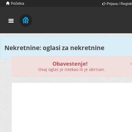
Početna
Prijava / Registr
Nekretnine: oglasi za nekretnine
Obavestenje!
Ovaj oglas je istekao ili je obrisan.