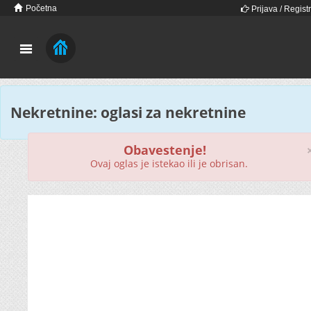
Početna
Prijava / Registr
Nekretnine: oglasi za nekretnine
Obavestenje!
Ovaj oglas je istekao ili je obrisan.