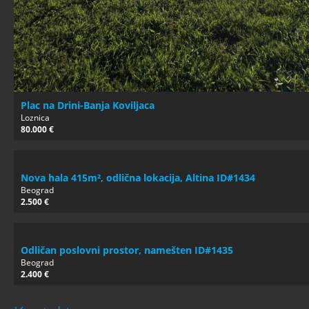
Plac na Drini-Banja Koviljaca
Loznica
80.000 €
Nova hala 415m², odlična lokacija, Altina ID#1434
Beograd
2.500 €
Odličan poslovni prostor, namešten ID#1435
Beograd
2.400 €