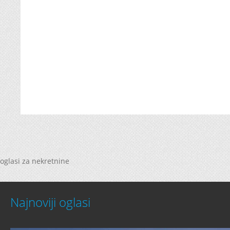
oglasi za nekretnine
Najnoviji oglasi