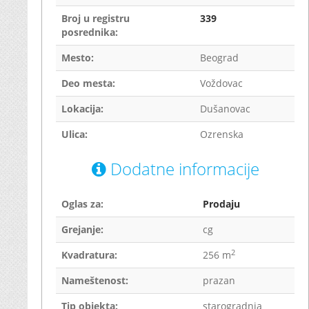
Broj u registru
339
posrednika:
Mesto:
Beograd
Deo mesta:
Voždovac
Lokacija:
Dušanovac
Ulica:
Ozrenska
Dodatne informacije
Oglas za:
Prodaju
Grejanje:
cg
2
Kvadratura:
256 m
Nameštenost:
prazan
Tip objekta:
starogradnja