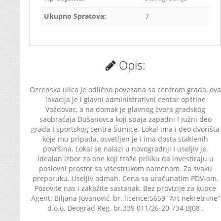
Ukupno Spratova:
7
Opis:
Ozrenska ulica je odlično povezana sa centrom grada, ova
lokacija je i glavni administrativni centar opštine
Voždovac, a na domak je glavnog čvora gradskog
saobraćaja Dušanovca koji spaja zapadni I južni deo
grada I sportskog centra Šumice. Lokal ima i deo dvorišta
koje mu pripada, osvetljen je i ima dosta staklenih
površina. Lokal se nalazi u novogradnji I useljiv je.
Idealan izbor za one koji traže priliku da investiraju u
poslovni prostor sa višestrukom namenom. Za svaku
preporuku. Useljiv odmah. Cena sa uračunatim PDV-om.
Pozovite nas i zakažite sastanak. Bez provizije za kupce
Agent: Biljana Jovanović, br. licence:5659 “Art nekretnine“
d.o.o. Beograd Reg. br.339 011/26-20-734 BJ08 .