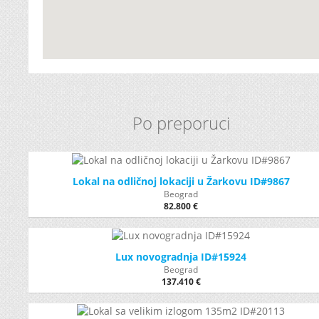
Po preporuci
Lokal na odličnoj lokaciji u Žarkovu ID#9867
Beograd
82.800 €
Lux novogradnja ID#15924
Beograd
137.410 €