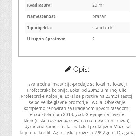
2
Kvadratura:
23 m
Nameštenost:
prazan
Tip objekta:
standardni
Ukupno Spratova:
2
Opis:
Izvanredna investicija-prodaje se lokal na lokaciji
Profesorska kolonija. Lokal od 23m2 u mirnoj ulici
Profesorske Kolonije. Lokal se prostire na 23m2 i sastoji
se od velike glavne prostorije i WC-a. Objekat je
kompletno renoviran sa urađenom novom fasadom i
rehau stolarijom 2018. god. Grejanje na inverter
klime(niski troškovi održavanja na mesečnom nivou).
Ugrađene kamere i alarm. Lokal je uknjižen Može se
kupiti na kredit. Agencijska provizija 2 % Agent: Dragana