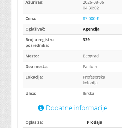
Ažuriran:
2026-08-06
04:30:02
Cena:
87.000 €
Oglašivač:
Agencija
Broj u registru
339
posrednika:
Mesto:
Beograd
Deo mesta:
Palilula
Lokacija:
Profesorska
kolonija
Ulica:
Ilirska
Dodatne informacije
Oglas za:
Prodaju