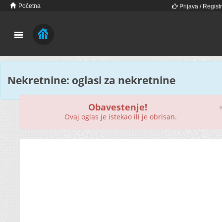
Početna
Prijava / Registr
Nekretnine: oglasi za nekretnine
Obavestenje!
Ovaj oglas je istekao ili je obrisan.