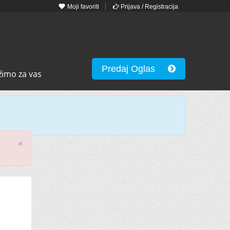
Moji favoriti
Prijava / Registracija
Predaj Oglas
žimo za vas
×