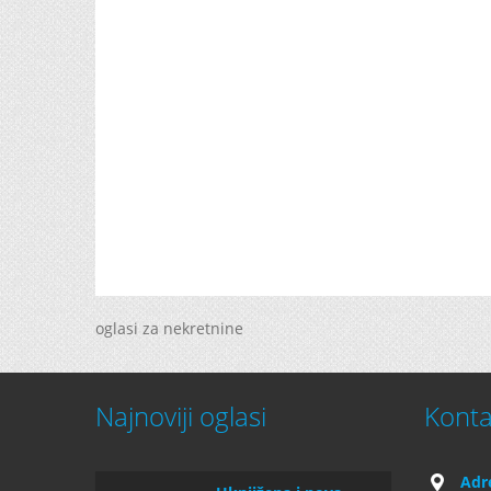
oglasi za nekretnine
Najnoviji oglasi
Konta
Adr