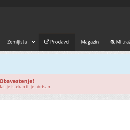
Zemljista
Prodavci
Magazin
Mi tra
Obavestenje!
as je istekao ili je obrisan.