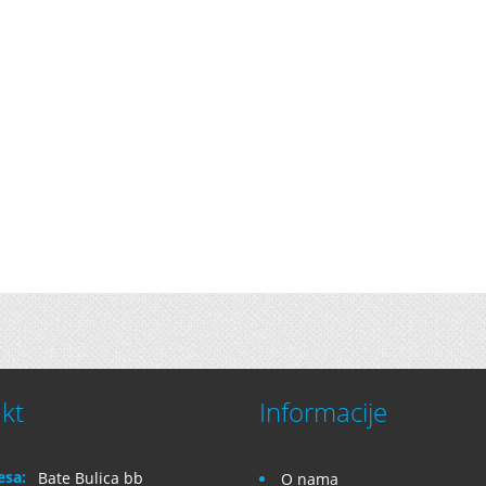
kt
Informacije
esa:
Bate Bulica bb
O nama