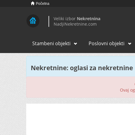
Početna
Veliki izbor
Nekretnina
NadjiNekretnine.com
Stambeni objekti
Poslovni objekti
Nekretnine: oglasi za nekretnine
Ovaj ogl