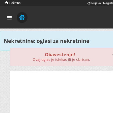
Početna
Prijava / Registr
Nekretnine: oglasi za nekretnine
Obavestenje!
Ovaj oglas je istekao ili je obrisan.