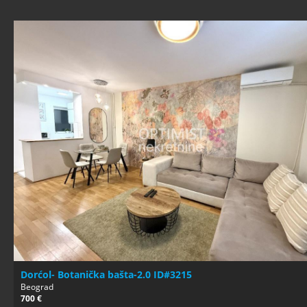
Dorćol- Botanička bašta-2.0 ID#3215
Beograd
700 €