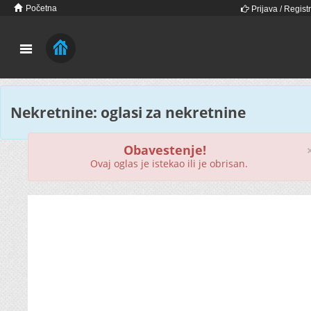
Početna
Prijava / Registr
Nekretnine: oglasi za nekretnine
Obavestenje!
Ovaj oglas je istekao ili je obrisan.