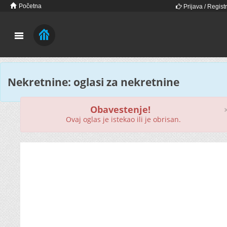
Početna
Prijava / Registr
Nekretnine: oglasi za nekretnine
Obavestenje!
Ovaj oglas je istekao ili je obrisan.