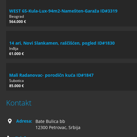
WEST 65-Kula-Lux-94m2-Namešten-Garaža ID#3319
Beograd
564.000 €
14 ari, Novi Slankamen, raščišćen, pogled ID#1830
Inđija
61.000 €
Mali Radanovac- porodičn kuća ID#1847
Subotica
85.000 €
Kontakt
Adresa:
Bate Bulica bb
12300 Petrovac, Srbija