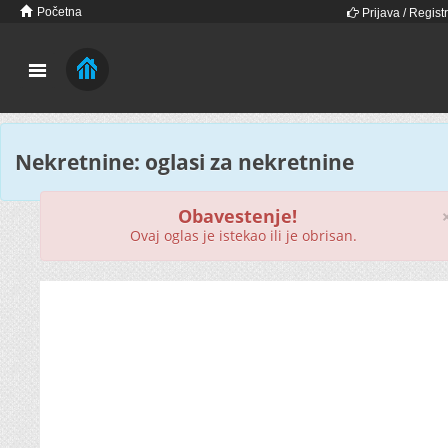
Početna
Prijava / Registr
Nekretnine: oglasi za nekretnine
Obavestenje!
Ovaj oglas je istekao ili je obrisan.