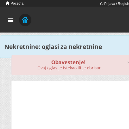
Početna
Prijava / Registr
Nekretnine: oglasi za nekretnine
Obavestenje!
Ovaj oglas je istekao ili je obrisan.