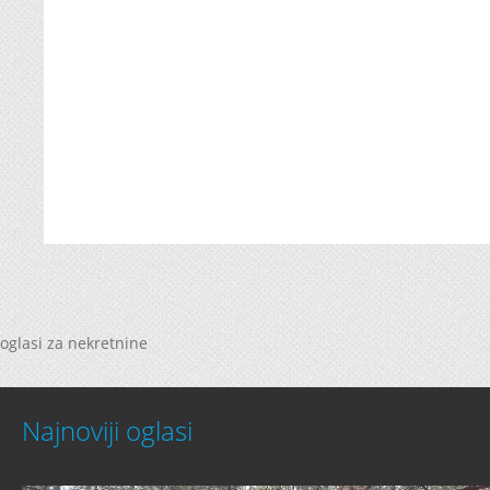
oglasi za nekretnine
Najnoviji oglasi