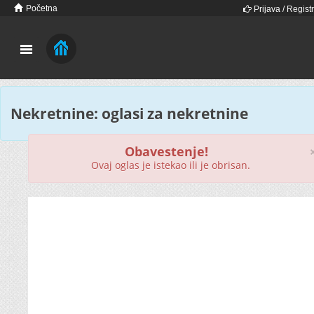
Početna
Prijava / Registr
Nekretnine: oglasi za nekretnine
Obavestenje!
Ovaj oglas je istekao ili je obrisan.