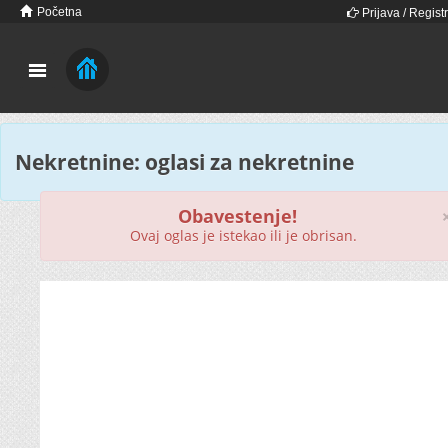
Početna
Prijava / Registr
Nekretnine: oglasi za nekretnine
Obavestenje!
Ovaj oglas je istekao ili je obrisan.