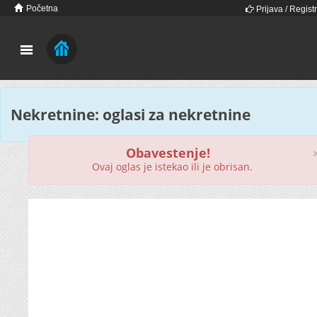
Početna
Prijava / Registr
Nekretnine: oglasi za nekretnine
Obavestenje!
Ovaj oglas je istekao ili je obrisan.