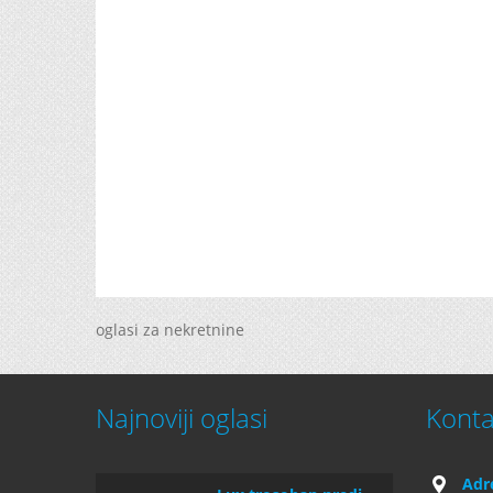
oglasi za nekretnine
Najnoviji oglasi
Konta
Adr