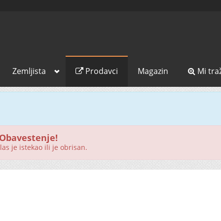
Zemljista
Prodavci
Magazin
Mi tra
Obavestenje!
as je istekao ili je obrisan.