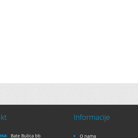
kt
Informacije
esa:
Bate Bulica bb
O nama