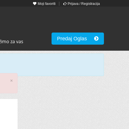
Moji favoriti
Prijava / Registracija
Predaj Oglas
žimo za vas
×