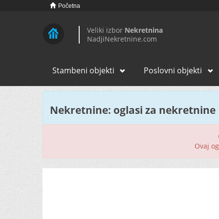
Početna
Veliki izbor
Nekretnina
NadjiNekretnine.com
Stambeni objekti
Poslovni objekti
Nekretnine: oglasi za nekretnine
Ovaj ogl