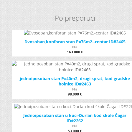
Po preporuci
Dvosoban,konforan stan P=76m2.-centar ID#2465
Niš
163.000 €
jednoiposoban stan P=40m2, drugi sprat, kod gradske
bolnice ID#2463
Niš
98.000 €
Jednoiposoban stan u kući-Durlan kod škole Čagar
ID#2262
Niš
53.000 €