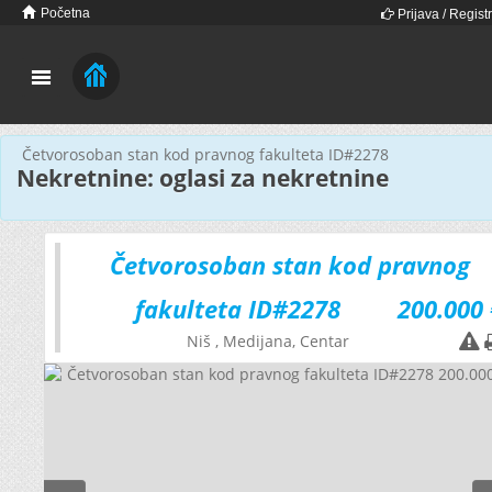
Početna
Prijava / Registr
Četvorosoban stan kod pravnog fakulteta ID#2278
Nekretnine: oglasi za nekretnine
Četvorosoban stan kod pravnog
fakulteta ID#2278
200.000 
Niš
, Medijana, Centar