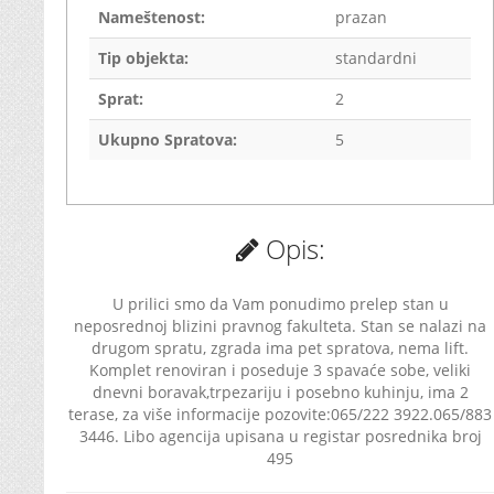
Nameštenost:
prazan
Tip objekta:
standardni
Sprat:
2
Ukupno Spratova:
5
Opis:
U prilici smo da Vam ponudimo prelep stan u
neposrednoj blizini pravnog fakulteta. Stan se nalazi na
drugom spratu, zgrada ima pet spratova, nema lift.
Komplet renoviran i poseduje 3 spavaće sobe, veliki
dnevni boravak,trpezariju i posebno kuhinju, ima 2
terase, za više informacije pozovite:065/222 3922.065/883
3446. Libo agencija upisana u registar posrednika broj
495