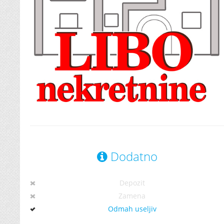
Dodatno
Depozit
Zamena
Odmah useljiv