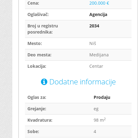
Cena:
200.000 €
Oglašivač:
Agencija
Broj u registru
2034
posrednika:
Mesto:
Niš
Deo mesta:
Medijana
Lokacija:
Centar
Dodatne informacije
Oglas za:
Prodaju
Grejanje:
eg
2
Kvadratura:
98 m
Sobe:
4