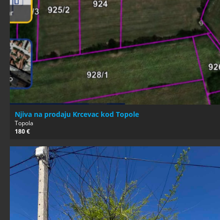
Njiva na prodaju Krcevac kod Topole
Topola
180 €