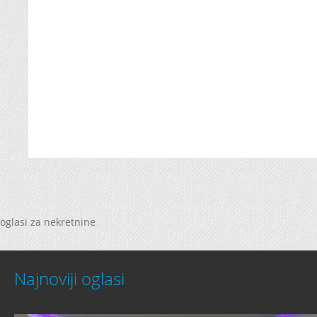
oglasi za nekretnine
Najnoviji oglasi