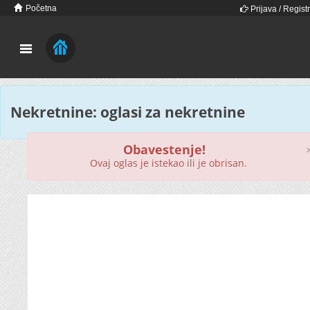
Početna
Prijava / Registr
Nekretnine: oglasi za nekretnine
Obavestenje!
Ovaj oglas je istekao ili je obrisan.