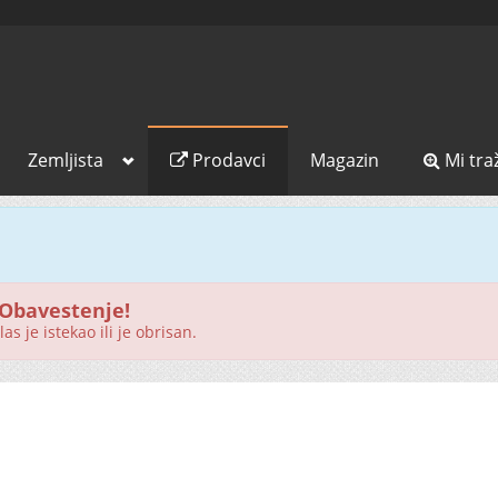
Zemljista
Prodavci
Magazin
Mi tra
Obavestenje!
as je istekao ili je obrisan.