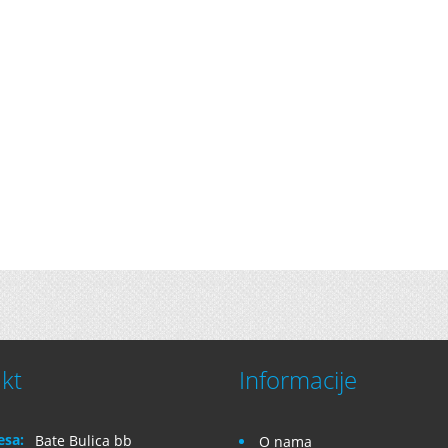
kt
Informacije
esa:
Bate Bulica bb
O nama