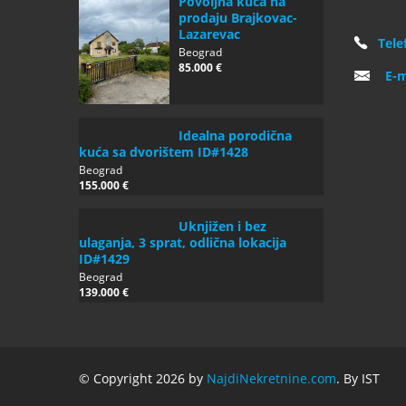
Povoljna kuca na
prodaju Brajkovac-
Lazarevac
Tele
Beograd
85.000 €
E-m
Idealna porodična
kuća sa dvorištem ID#1428
Beograd
155.000 €
Uknjižen i bez
ulaganja, 3 sprat, odlična lokacija
ID#1429
Beograd
139.000 €
© Copyright 2026 by
NajdiNekretnine.com
. By IST