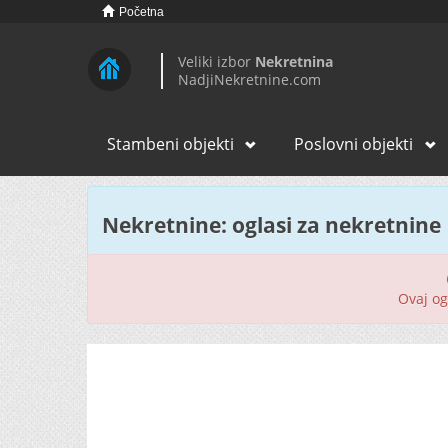
Početna
Veliki izbor
Nekretnina
NadjiNekretnine.com
Stambeni objekti
Poslovni objekti
Nekretnine: oglasi za nekretnine
Ovaj ogl