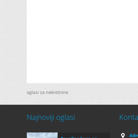
oglasi za nekretnine
Najnoviji oglasi
Konta
Adr