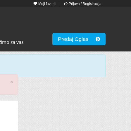
Moji favoriti
Prijava / Registracija
Predaj Oglas
žimo za vas
×