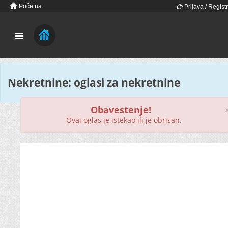
Početna
Prijava / Registr
Nekretnine: oglasi za nekretnine
Obavestenje!
Ovaj oglas je istekao ili je obrisan.