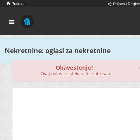
Početna
Prijava / Registr
Nekretnine: oglasi za nekretnine
Obavestenje!
Ovaj oglas je istekao ili je obrisan.