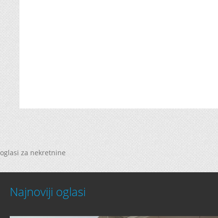
oglasi za nekretnine
Najnoviji oglasi