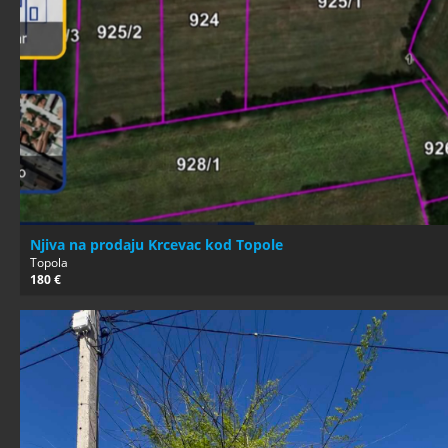
Njiva na prodaju Krcevac kod Topole
Topola
180 €