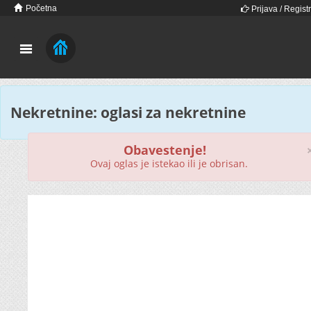
Početna
Prijava / Registr
Nekretnine: oglasi za nekretnine
Obavestenje!
Ovaj oglas je istekao ili je obrisan.