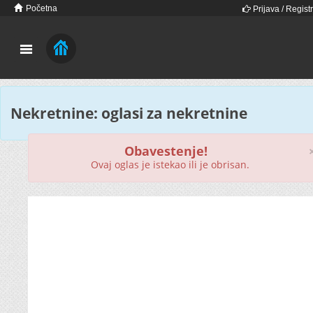
Početna
Prijava / Registr
Nekretnine: oglasi za nekretnine
Obavestenje!
Ovaj oglas je istekao ili je obrisan.