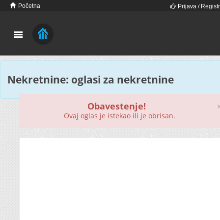
Početna
Prijava / Registr
Nekretnine: oglasi za nekretnine
Obavestenje!
Ovaj oglas je istekao ili je obrisan.