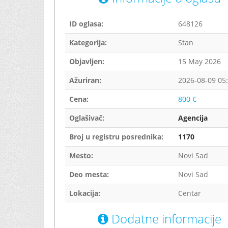
ID oglasa:
648126
Kategorija:
Stan
Objavljen:
15 May 2026
Ažuriran:
2026-08-09 05
Cena:
800 €
Oglašivač:
Agencija
Broj u registru posrednika:
1170
Mesto:
Novi Sad
Deo mesta:
Novi Sad
Lokacija:
Centar
Dodatne informacije