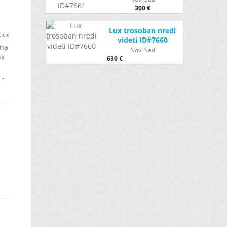
300 €
Lux trosoban nredi
***
videti ID#7660
ena
Novi Sad
ik
630 €
 -