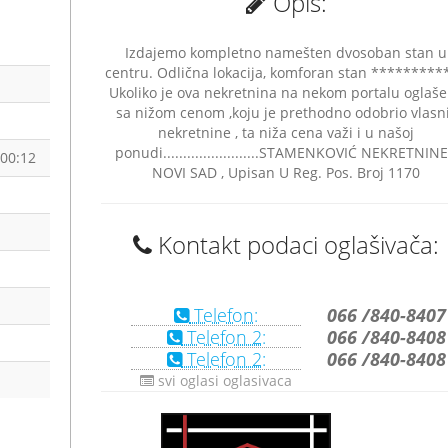
Opis:
Izdajemo kompletno namešten dvosoban stan u
centru. Odlična lokacija, komforan stan *********
Ukoliko je ova nekretnina na nekom portalu oglaš
sa nižom cenom ,koju je prethodno odobrio vlasn
nekretnine , ta niža cena važi i u našoj
ponudi........................STAMENKOVIĆ NEKRETNINE
:00:12
NOVI SAD , Upisan U Reg. Pos. Broj 1170
Kontakt podaci oglašivača:
Telefon:
066 /840-8407
Telefon 2:
066 /840-8408
Telefon 2:
066 /840-8408
svi oglasi oglasivaca