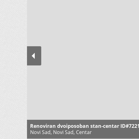
Renoviran dvoiposoban stan-centar ID#7221
Novi Sad, Novi Sad, Centar