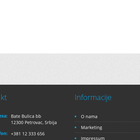
kt
Informacije
esa:
Bate Bulica bb
O nama
12300 Petrovac, Srbija
Marketing
fon:
+381 12 333 656
Impressum