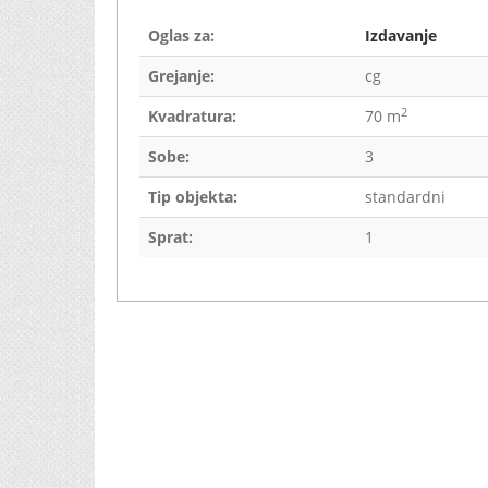
Oglas za:
Izdavanje
Grejanje:
cg
2
Kvadratura:
70 m
Sobe:
3
Tip objekta:
standardni
Sprat:
1