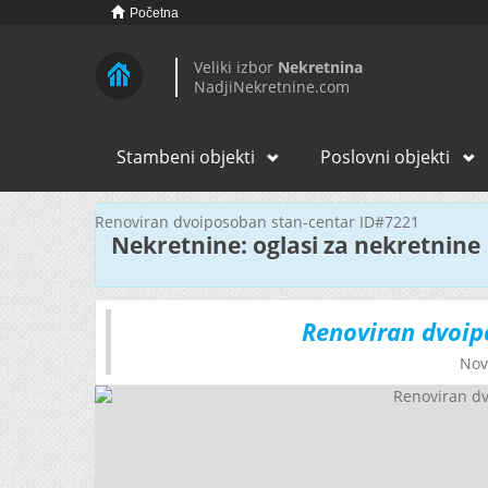
Početna
Veliki izbor
Nekretnina
NadjiNekretnine.com
Stambeni objekti
Poslovni objekti
Renoviran dvoiposoban stan-centar ID#7221
Nekretnine: oglasi za nekretnine
Renoviran dvoip
Nov