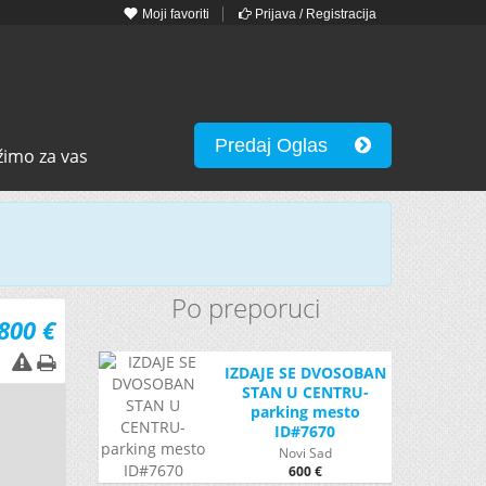
Moji favoriti
Prijava / Registracija
Predaj Oglas
žimo za vas
Po preporuci
800 €
IZDAJE SE DVOSOBAN
STAN U CENTRU-
parking mesto
ID#7670
Novi Sad
600 €