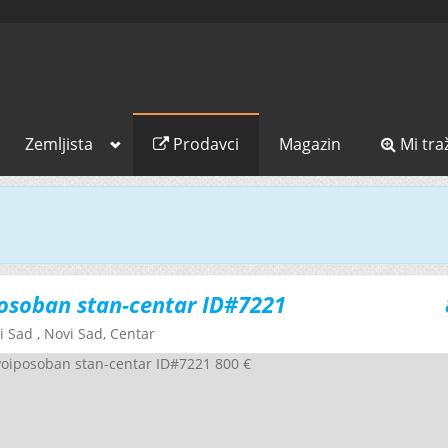
Zemljista
Prodavci
Magazin
Mi tra
osoban stan-centar ID#7221
i Sad
, Novi Sad, Centar