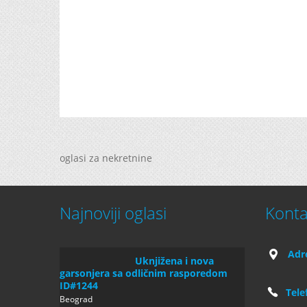
oglasi za nekretnine
Najnoviji oglasi
Konta
Adr
Uknjižena i nova
garsonjera sa odličnim rasporedom
ID#1244
Tele
Beograd