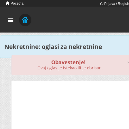
Početna
Prijava / Registr
Nekretnine: oglasi za nekretnine
Obavestenje!
Ovaj oglas je istekao ili je obrisan.