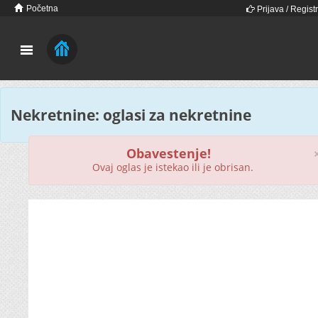
Početna
Prijava / Registr
Nekretnine: oglasi za nekretnine
Obavestenje!
Ovaj oglas je istekao ili je obrisan.