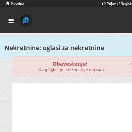
Početna
Prijava / Registr
Nekretnine: oglasi za nekretnine
Obavestenje!
Ovaj oglas je istekao ili je obrisan.