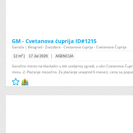
GM - Cvetanova ćuprija ID#1215
Garaža | Beograd - Zvezdara - Cvetanova ćuprija - Cvetanova Ćuprija
|
2
12 m
|
17 Jul 2026
AGENCIJA
Garažno mesto na klackalici u tek useljenoj zgradi, u ulici Cvetanova Ćupri
nivou -2. Plaćanje mesečno. Za plaćanje unapred 6 meseci, cena sa popus