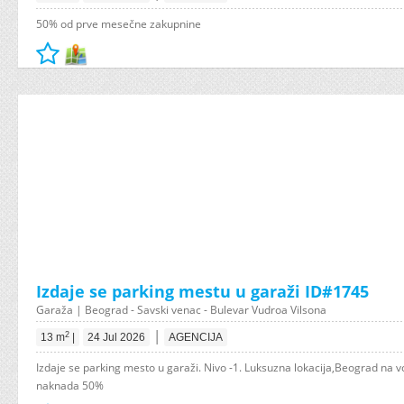
50% od prve mesečne zakupnine
Izdaje se parking mestu u garaži ID#1745
Garaža | Beograd - Savski venac - Bulevar Vudroa Vilsona
|
2
13 m
|
24 Jul 2026
AGENCIJA
Izdaje se parking mesto u garaži. Nivo -1. Luksuzna lokacija,Beograd na v
naknada 50%