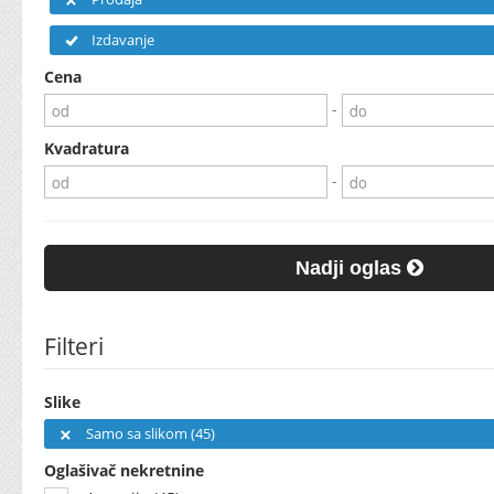
Izdavanje
Cena
-
Kvadratura
-
Nadji oglas
Filteri
Slike
Samo sa slikom (45)
Oglašivač nekretnine