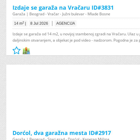
Izdaje se garaža na Vračaru ID#3831
Garaža | Beograd - Vračar - Južni bulevar - Mlade Bosne
|
2
14 m
|
8 Jul 2026
AGENCIJA
Izdaje se garaža od 14 m2, u novijoj stambenoj zgradi na Vračaru. Ulaz 
daljinskim otvaranjem, a objekat je pod video - nadzorom. Pogodna je za p
Dorćol, dva garažna mesta ID#2917
Garaža | Beograd - Stari grad - Dorćol - Kapetan Mišina