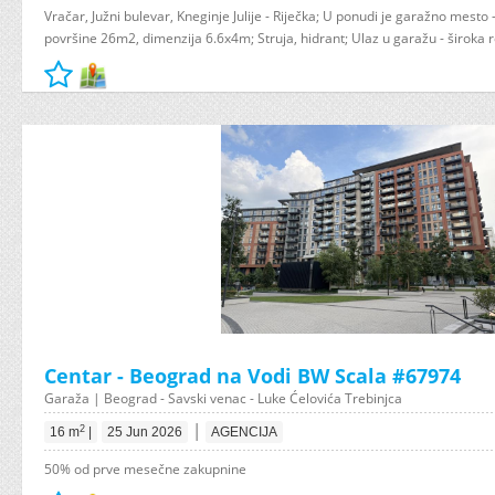
Vračar, Južni bulevar, Kneginje Julije - Riječka; U ponudi je garažno mesto -
površine 26m2, dimenzija 6.6x4m; Struja, hidrant; Ulaz u garažu - široka rol
Centar - Beograd na Vodi BW Scala #67974
Garaža | Beograd - Savski venac - Luke Ćelovića Trebinjca
|
2
16 m
|
25 Jun 2026
AGENCIJA
50% od prve mesečne zakupnine