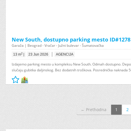
New South, dostupno parking mesto ID#1278
Garaža | Beograd - Vračar - Južni bulevar - Šumatovačka
|
2
13 m
|
23 Jun 2026
AGENCIJA
Izdajemo parking mesto u kompleksu New South. Odmah dostupno. Depoz
slučaju gubitka daljinskog. Bez dodatnih troškova. Posrednička naknada 
← Prethodna
1
2