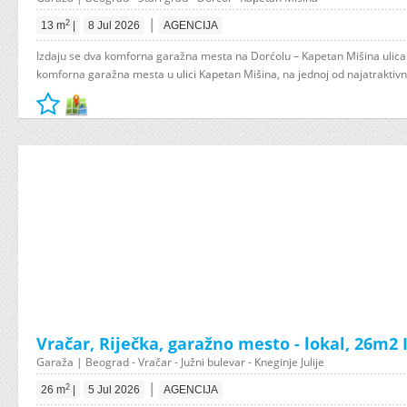
|
2
13 m
|
8 Jul 2026
AGENCIJA
Izdaju se dva komforna garažna mesta na Dorćolu – Kapetan Mišina ulica
komforna garažna mesta u ulici Kapetan Mišina, na jednoj od najatraktivnij
Vračar, Riječka, garažno mesto - lokal, 26m2
Garaža | Beograd - Vračar - Južni bulevar - Kneginje Julije
|
2
26 m
|
5 Jul 2026
AGENCIJA