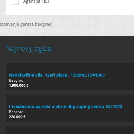
Agencija (45)
Izdavanje garaza beograd
Najnoviji oglasi
Neoklasična vila, 12ari placa , 1302m2 ID#1069
Beograd
1.900.000 €
Investiciona parcela u blizini Big šoping centra ID#1072
Beograd
220.000 €