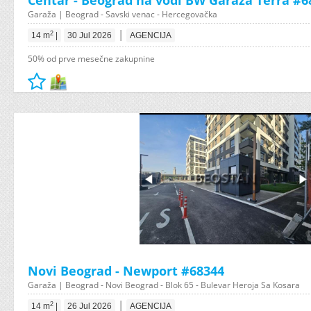
Centar - Beograd na vodi BW Garaza Terra #6
Garaža | Beograd - Savski venac - Hercegovačka
|
2
14 m
|
30 Jul 2026
AGENCIJA
50% od prve mesečne zakupnine
Novi Beograd - Newport #68344
Garaža | Beograd - Novi Beograd - Blok 65 - Bulevar Heroja Sa Kosara
|
2
14 m
|
26 Jul 2026
AGENCIJA