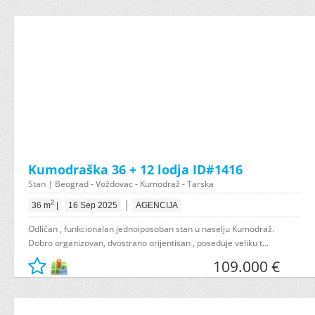
Kumodraška 36 + 12 lodja ID#1416
Stan | Beograd - Voždovac - Kumodraž - Tarska
|
2
36 m
|
16 Sep 2025
AGENCIJA
Odličan , funkcionalan jednoiposoban stan u naselju Kumodraž.
Dobro organizovan, dvostrano orijentisan , poseduje veliku t...
109.000 €