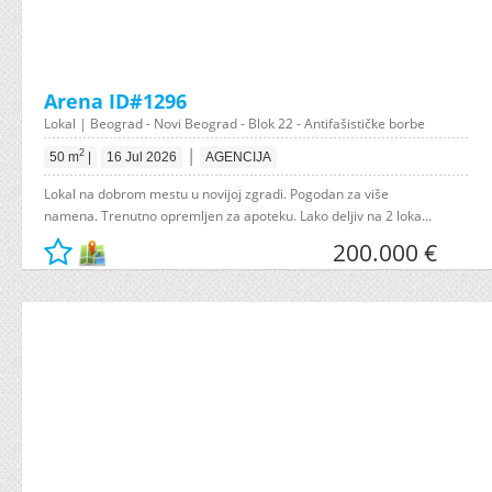
Arena ID#1296
Lokal | Beograd - Novi Beograd - Blok 22 - Antifašističke borbe
|
2
50 m
|
16 Jul 2026
AGENCIJA
Lokal na dobrom mestu u novijoj zgradi. Pogodan za više
namena. Trenutno opremljen za apoteku. Lako deljiv na 2 loka...
200.000 €