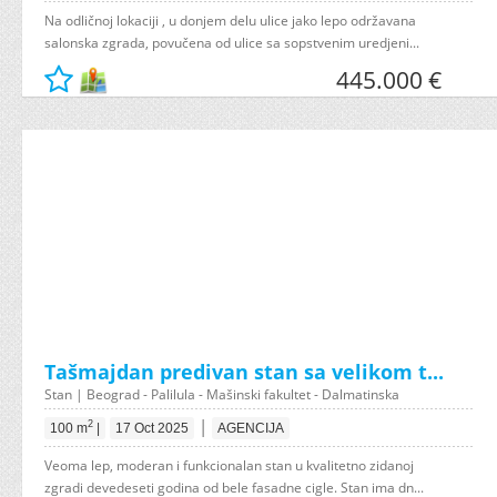
Na odličnoj lokaciji , u donjem delu ulice jako lepo održavana
salonska zgrada, povučena od ulice sa sopstvenim uredjeni...
445.000 €
Tašmajdan predivan stan sa velikom t...
Stan | Beograd - Palilula - Mašinski fakultet - Dalmatinska
|
2
100 m
|
17 Oct 2025
AGENCIJA
Veoma lep, moderan i funkcionalan stan u kvalitetno zidanoj
zgradi devedeseti godina od bele fasadne cigle. Stan ima dn...