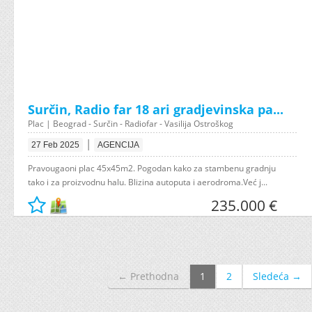
Surčin, Radio far 18 ari gradjevinska pa...
Plac | Beograd - Surčin - Radiofar - Vasilija Ostroškog
|
27 Feb 2025
AGENCIJA
Pravougaoni plac 45x45m2. Pogodan kako za stambenu gradnju
tako i za proizvodnu halu. Blizina autoputa i aerodroma.Već j...
235.000 €
← Prethodna
1
2
Sledeća →