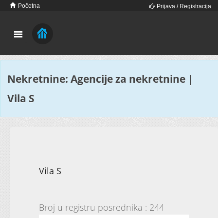
Početna
Prijava / Registracija
Nekretnine: Agencije za nekretnine |
Vila S
Vila S
Broj u registru posrednika : 244