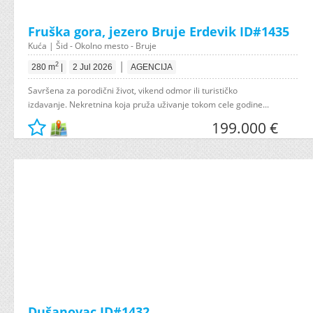
Fruška gora, jezero Bruje Erdevik ID#1435
Kuća | Šid - Okolno mesto - Bruje
|
2
280 m
|
2 Jul 2026
AGENCIJA
Savršena za porodični život, vikend odmor ili turističko
izdavanje. Nekretnina koja pruža uživanje tokom cele godine...
199.000 €
Dušanovac ID#1432