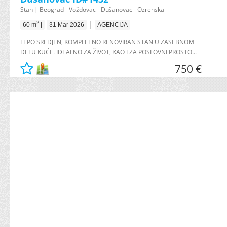
Stan | Beograd - Voždovac - Dušanovac - Ozrenska
|
2
60 m
|
31 Mar 2026
AGENCIJA
LEPO SREDJEN, KOMPLETNO RENOVIRAN STAN U ZASEBNOM
DELU KUĆE. IDEALNO ZA ŽIVOT, KAO I ZA POSLOVNI PROSTO...
750 €