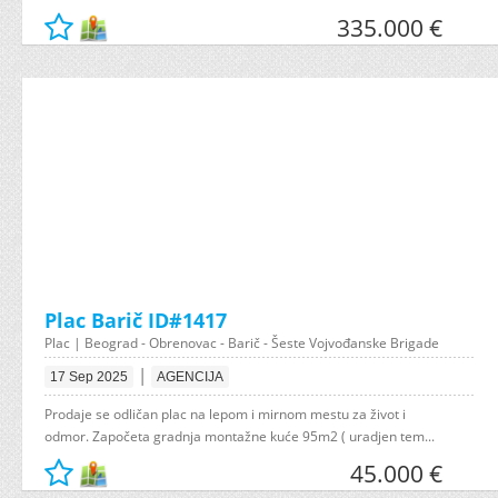
335.000 €
Plac Barič ID#1417
Plac | Beograd - Obrenovac - Barič - Šeste Vojvođanske Brigade
|
17 Sep 2025
AGENCIJA
Prodaje se odličan plac na lepom i mirnom mestu za život i
odmor. Započeta gradnja montažne kuće 95m2 ( uradjen tem...
45.000 €