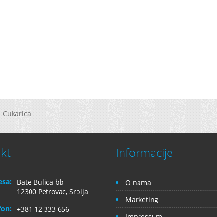
 Cukarica
kt
Informacije
esa:
Bate Bulica bb
O nama
12300 Petrovac, Srbija
Marketing
fon:
+381 12 333 656
Impressum