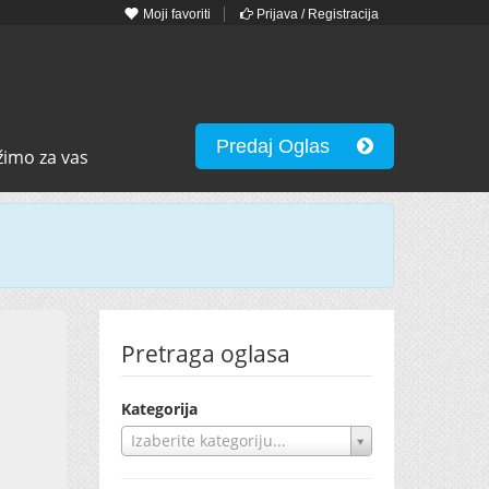
Moji favoriti
Prijava / Registracija
Predaj Oglas
žimo za vas
Pretraga oglasa
Kategorija
Izaberite kategoriju...