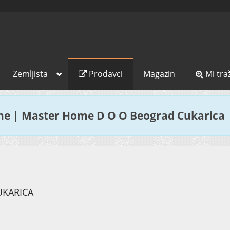
Zemljista
Prodavci
Magazin
Mi tra
ine | Master Home D O O Beograd Cukarica
UKARICA