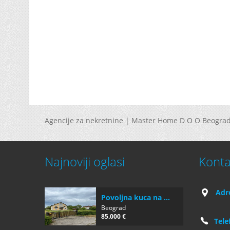
Agencije za nekretnine | Master Home D O O Beograd
Najnoviji oglasi
Konta
Adr
Povoljna kuca na ...
Beograd
85.000 €
Tele