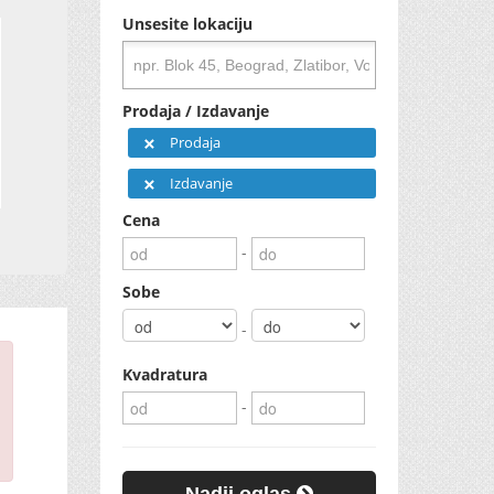
Unsesite lokaciju
Prodaja / Izdavanje
Prodaja
Izdavanje
Cena
-
Sobe
-
Kvadratura
-