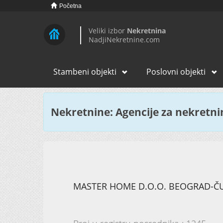
Početna
Veliki izbor
Nekretnina
NadjiNekretnine.com
Stambeni objekti
Poslovni objekti
Nekretnine: Agencije za nekretn
MASTER HOME D.O.O. BEOGRAD-Č