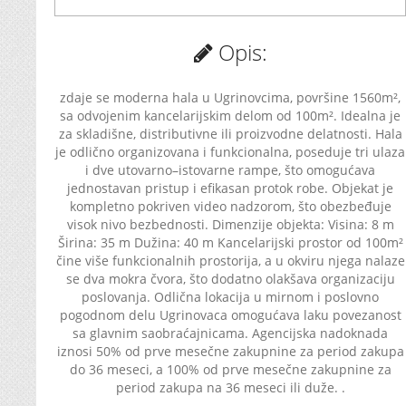
Opis:
zdaje se moderna hala u Ugrinovcima, površine 1560m²,
sa odvojenim kancelarijskim delom od 100m². Idealna je
za skladišne, distributivne ili proizvodne delatnosti. Hala
je odlično organizovana i funkcionalna, poseduje tri ulaza
i dve utovarno–istovarne rampe, što omogućava
jednostavan pristup i efikasan protok robe. Objekat je
kompletno pokriven video nadzorom, što obezbeđuje
visok nivo bezbednosti. Dimenzije objekta: Visina: 8 m
Širina: 35 m Dužina: 40 m Kancelarijski prostor od 100m²
čine više funkcionalnih prostorija, a u okviru njega nalaze
se dva mokra čvora, što dodatno olakšava organizaciju
poslovanja. Odlična lokacija u mirnom i poslovno
pogodnom delu Ugrinovaca omogućava laku povezanost
sa glavnim saobraćajnicama. Agencijska nadoknada
iznosi 50% od prve mesečne zakupnine za period zakupa
do 36 meseci, a 100% od prve mesečne zakupnine za
period zakupa na 36 meseci ili duže. .