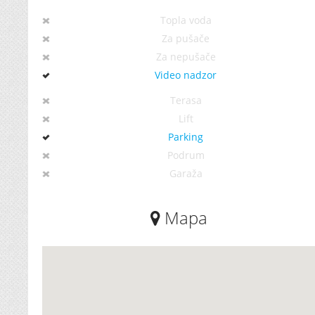
Topla voda
Za pušače
Za nepušače
Video nadzor
Terasa
Lift
Parking
Podrum
Garaža
Mapa