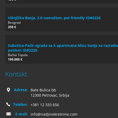
Višnjička Banja, 2.0 namešten, pet friendly ID#6226
Beograd
350 €
Subotica-Pačir-zgrada sa 5 apartmana blizu banje sa razrađ
poslom ID#2226
Bačka Topola
199.000 €
Kontakt
Adresa:
Bate Bulica bb
12300 Petrovac, Srbija
Telefon:
+381 12 333 656
E-mail:
info@nadjinekretnine.com