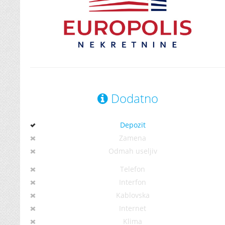
Dodatno
Depozit
Zamena
Odmah useljiv
Telefon
Interfon
Kablovska
Internet
Klima