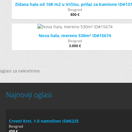
Zidana hala od 108 m2 u Vrčinu, prilaz za kamione ID#13
Beograd
800 €
Nova hala, mereno 530m² ID#15674
Beograd
3.000 €
oglasi za nekretnine
Najnoviji oglasi
Crveni Krst, 1.0 namešten ID#6225
Beograd
450 €