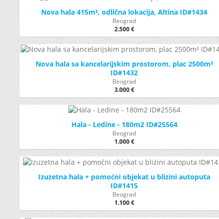
Nova hala 415m², odlična lokacija, Altina ID#1434
Beograd
2.500 €
Nova hala sa kancelarijskim prostorom, plac 2500m²
ID#1432
Beograd
3.000 €
Hala - Ledine - 180m2 ID#25564
Beograd
1.000 €
Izuzetna hala + pomoćni objekat u blizini autoputa
ID#1415
Beograd
1.100 €