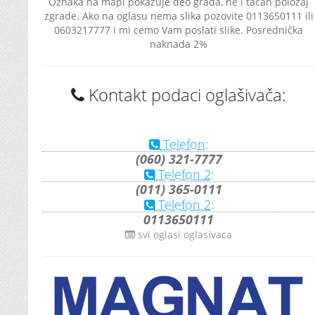
Oznaka na mapi pokazuje deo grada, ne i tačan položaj
zgrade. Ako na oglasu nema slika pozovite 0113650111 ili
0603217777 i mi cemo Vam poslati slike. Posrednička
naknada 2%
Kontakt podaci oglašivača:
Telefon:
(060) 321-7777
Telefon 2:
(011) 365-0111
Telefon 2:
0113650111
svi oglasi oglasivaca