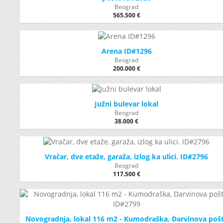
Beograd
565.500 €
Arena ID#1296
Beograd
200.000 €
Južni bulevar lokal
Beograd
38.000 €
Vračar, dve etaže, garaža, izlog ka ulici. ID#2796
Beograd
117.500 €
Novogradnja, lokal 116 m2 - Kumodraška, Darvinova poš