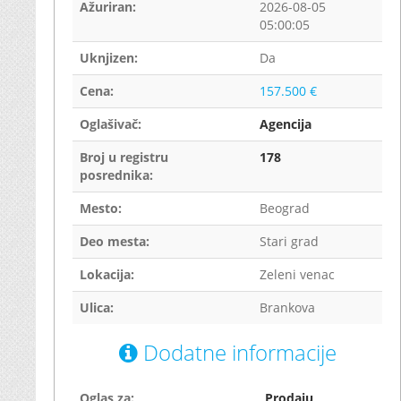
Ažuriran:
2026-08-05
05:00:05
Uknjizen:
Da
Cena:
157.500 €
Oglašivač:
Agencija
Broj u registru
178
posrednika:
Mesto:
Beograd
Deo mesta:
Stari grad
Lokacija:
Zeleni venac
Ulica:
Brankova
Dodatne informacije
Oglas za:
Prodaju