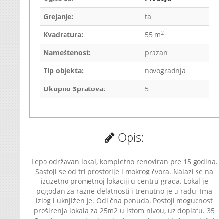
Grejanje:
ta
2
Kvadratura:
55 m
Nameštenost:
prazan
Tip objekta:
novogradnja
Ukupno Spratova:
5
Opis:
Lepo održavan lokal, kompletno renoviran pre 15 godina.
Sastoji se od tri prostorije i mokrog čvora. Nalazi se na
izuzetno prometnoj lokaciji u centru grada. Lokal je
pogodan za razne delatnosti i trenutno je u radu. Ima
izlog i uknjižen je. Odlična ponuda. Postoji mogućnost
proširenja lokala za 25m2 u istom nivou, uz doplatu. 35