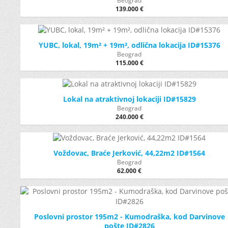
Beograd
139.000 €
YUBC, lokal, 19m² + 19m², odlična lokacija ID#15376
Beograd
115.000 €
Lokal na atraktivnoj lokaciji ID#15829
Beograd
240.000 €
Voždovac, Braće Jerković, 44,22m2 ID#1564
Beograd
62.000 €
Poslovni prostor 195m2 - Kumodraška, kod Darvinove
pošte ID#2826