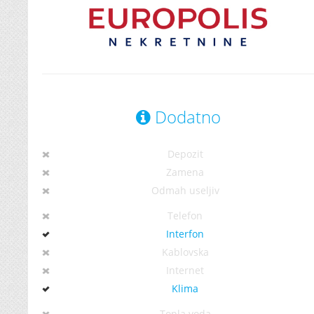
Dodatno
Depozit
Zamena
Odmah useljiv
Telefon
Interfon
Kablovska
Internet
Klima
Topla voda