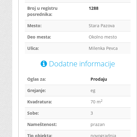
Broj u registru
1288
posrednika:
Mesto:
Stara Pazova
Deo mesta:
Okolno mesto
Ulica:
Milenka Pevca
Dodatne informacije
Oglas za:
Prodaju
Grejanje:
eg
2
Kvadratura:
70 m
Sobe:
3
Nameštenost:
prazan
Tip objekta:
novogradnja