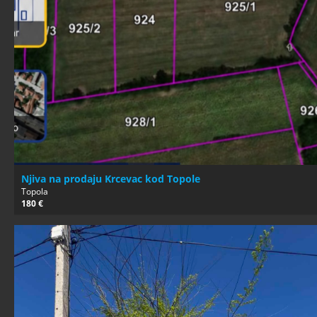
Njiva na prodaju Krcevac kod Topole
Topola
180 €