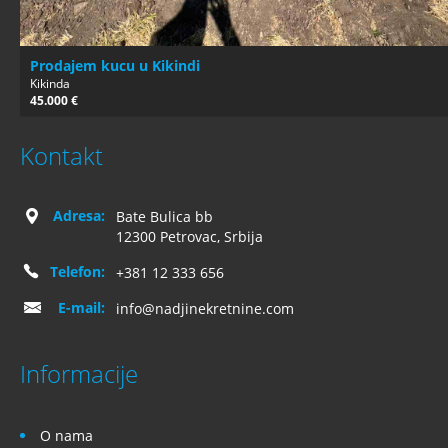
Prodajem kucu u Kikindi
Kikinda
45.000 €
Kontakt
Adresa:
Bate Bulica bb
12300 Petrovac, Srbija
Telefon:
+381 12 333 656
E-mail:
info@nadjinekretnine.com
Informacije
O nama