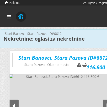
Početna
Prijava / Registr
Stari Banovci, Stara Pazova ID#6612
Nekretnine: oglasi za nekretnine
Stari Banovci, Stara Pazova ID#661
Stara Pazova
, Okolno mesto
116.800 