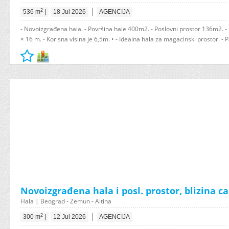
|
2
536 m
|
18 Jul 2026
AGENCIJA
- Novoizgrađena hala. - Površina hale 400m2. - Poslovni prostor 136m2. -
× 16 m. - Korisna visina je 6,5m. • - Idealna hala za magacinski prostor. - P
Novoizgrađena hala i posl. prostor, blizina c
Hala | Beograd - Zemun - Altina
|
2
300 m
|
12 Jul 2026
AGENCIJA