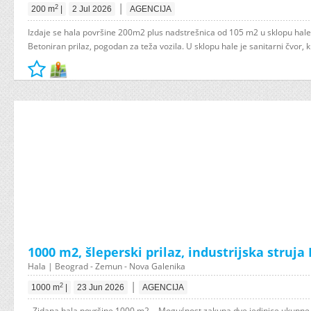
|
2
200 m
|
2 Jul 2026
AGENCIJA
Izdaje se hala površine 200m2 plus nadstrešnica od 105 m2 u sklopu hale,
Betoniran prilaz, pogodan za teža vozila. U sklopu hale je sanitarni čvor, kuh
1000 m2, šleperski prilaz, industrijska struja
Hala | Beograd - Zemun - Nova Galenika
|
2
1000 m
|
23 Jun 2026
AGENCIJA
- Zidana hala površine 1000 m2. - Mogućnost zakupa dve jedinice ukupne