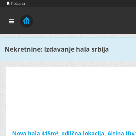
Početna
Nekretnine: Izdavanje hala srbija
Nova hala 415m², odlična lokacija, Altina ID