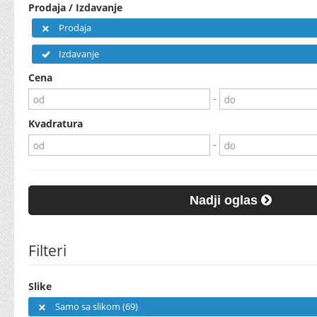
Prodaja / Izdavanje
Prodaja
Izdavanje
Cena
-
Kvadratura
-
Nadji oglas
Filteri
Slike
Samo sa slikom (69)