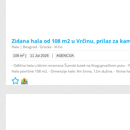
Zidana hala od 108 m2 u Vrčinu, prilaz za k
Hala | Beograd - Grocka - Vrčin
|
2
108 m
|
11 Jul 2026
AGENCIJA
- Odlična hala u blizini restorana Šumski kutak na Kragujevačkom putu. - 
Hala površine 108 m2. - Dimenzije hale: 9m širina, 12m dužina. - Visina ha