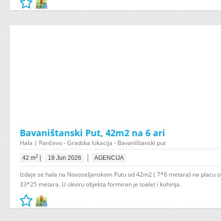
Bavaništanski Put, 42m2 na 6 ari
Hala | Pančevo - Gradska lokacija - Bavaništanski put
|
2
42 m
|
18 Jun 2026
AGENCIJA
Izdaje se hala na Novoseljanskom Putu od 42m2 ( 7*6 metara) na placu od
33*25 metara. U okviru objekta formiran je toalet i kuhinja.