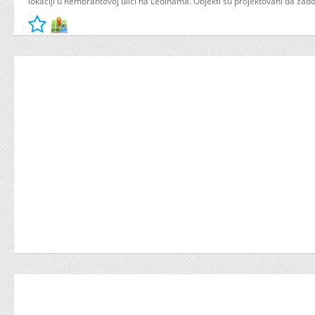
lokaciji u Rembrantovoj ulici na Ledinama. Objekti su projektovani da zado