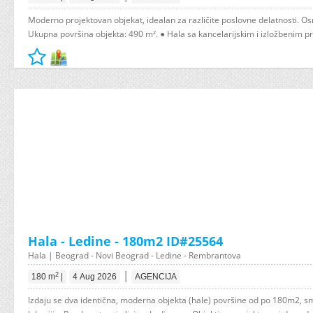
Moderno projektovan objekat, idealan za različite poslovne delatnosti. Os
Ukupna površina objekta: 490 m². ● Hala sa kancelarijskim i izložbenim p
Hala - Ledine - 180m2 ID#25564
Hala | Beograd - Novi Beograd - Ledine - Rembrantova
|
2
180 m
|
4 Aug 2026
AGENCIJA
Izdaju se dva identična, moderna objekta (hale) površine od po 180m2, s