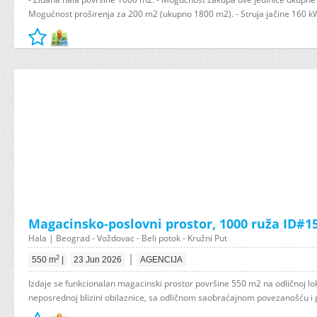
Mogućnost proširenja za 200 m2 (ukupno 1800 m2). - Struja jačine 160 kW. -
Magacinsko-poslovni prostor, 1000 ruža ID#1
Hala | Beograd - Voždovac - Beli potok - Kružni Put
|
2
550 m
|
23 Jun 2026
AGENCIJA
Izdaje se funkcionalan magacinski prostor površine 550 m2 na odličnoj lok
neposrednoj blizini obilaznice, sa odličnom saobraćajnom povezanošću i p