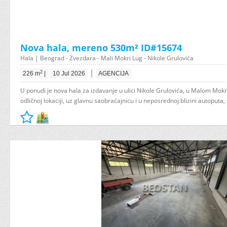
Nova hala, mereno 530m² ID#15674
Hala | Beograd - Zvezdara - Mali Mokri Lug - Nikole Grulovića
|
2
226 m
|
10 Jul 2026
AGENCIJA
U ponudi je nova hala za izdavanje u ulici Nikole Grulovića, u Malom Mok
odličnoj lokaciji, uz glavnu saobraćajnicu i u neposrednoj blizini autoputa, 