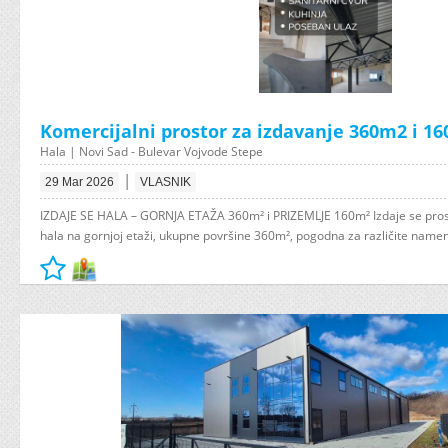
Komercijalni prostor za izdavanje 360m2 i 1
Hala | Novi Sad - Bulevar Vojvode Stepe
|
29 Mar 2026
VLASNIK
IZDAJE SE HALA – GORNJA ETAŽA 360m² i PRIZEMLJE 160m² Izdaje se prost
hala na gornjoj etaži, ukupne površine 360m², pogodna za različite namene 