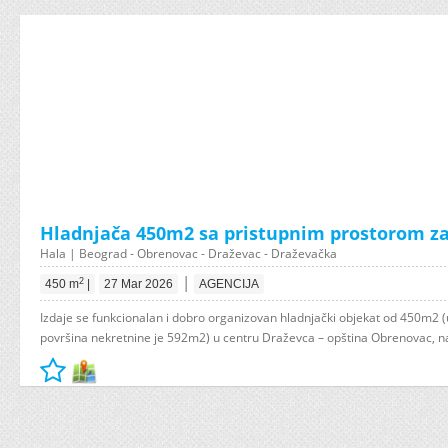
Hladnjača 450m2 sa pristupnim prostorom za
Hala | Beograd - Obrenovac - Draževac - Draževačka
|
2
450 m
|
27 Mar 2026
AGENCIJA
Izdaje se funkcionalan i dobro organizovan hladnjački objekat od 450m2 
površina nekretnine je 592m2) u centru Draževca – opština Obrenovac, na 