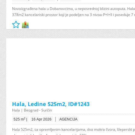
Novoizgrađena hala u Dobanovcima, u neposrednoj blizini autoputa. Hala
378m2 kancelariski prostor koji je podeljen na 3 nivoa-P+I+II i poseduje 7 
Hala, Ledine 525m2, ID#1243
Hala | Beograd - Surčin
|
2
525 m
|
16 Apr 2026
AGENCIJA
Hala 525m2, sa opremljenim kancelarijama, dva mokra čvora, šleperski pr