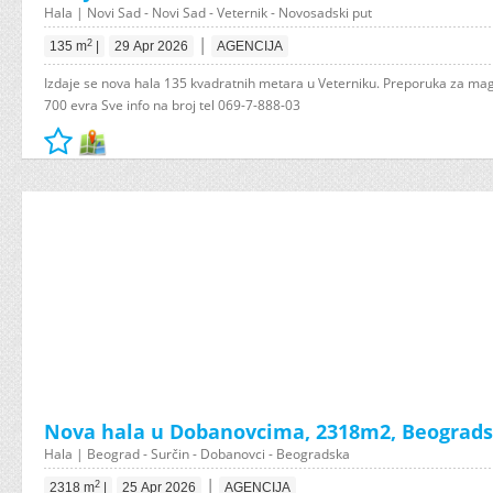
Hala | Novi Sad - Novi Sad - Veternik - Novosadski put
|
2
135 m
|
29 Apr 2026
AGENCIJA
Izdaje se nova hala 135 kvadratnih metara u Veterniku. Preporuka za ma
700 evra Sve info na broj tel 069-7-888-03
Nova hala u Dobanovcima, 2318m2, Beograds
Hala | Beograd - Surčin - Dobanovci - Beogradska
|
2
2318 m
|
25 Apr 2026
AGENCIJA