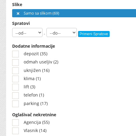
Slike
Samo sa slikom (69)
Spratovi
-
Primeni Spratove
Dodatne informacije
depozit (35)
odmah useljiv (2)
uknjižen (16)
klima (1)
lift (3)
telefon (1)
parking (17)
Oglašivač nekretnine
Agencija (55)
Vlasnik (14)