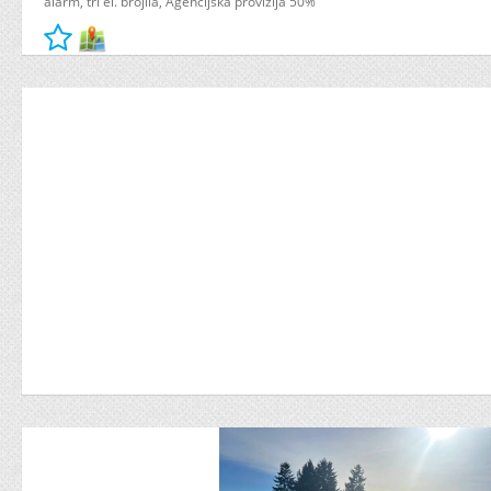
alarm, tri el. brojila, Agencijska provizija 50%