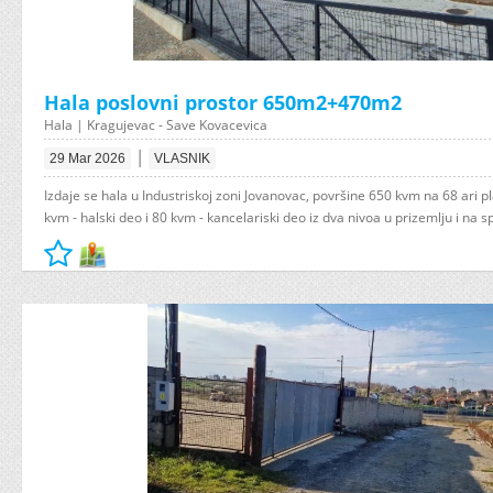
Hala poslovni prostor 650m2+470m2
Hala | Kragujevac - Save Kovacevica
|
29 Mar 2026
VLASNIK
Izdaje se hala u Industriskoj zoni Jovanovac, površine 650 kvm na 68 ari pl
kvm - halski deo i 80 kvm - kancelariski deo iz dva nivoa u prizemlju i na sp