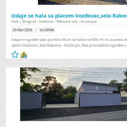
Izdaje se hala sa placem-Vozdovac,selo Rako
Hala | Beograd - Voždovac - Rakovica selo - Kruzni put
|
29 Mar 2026
VLASNIK
Izdaje se ograđen plac površine 60 ari sa halom od 600 m², na izuzetno atr
opštini Voždovac, Selo Rakovica – Kružni put. Plac je kompletno ograđen i 