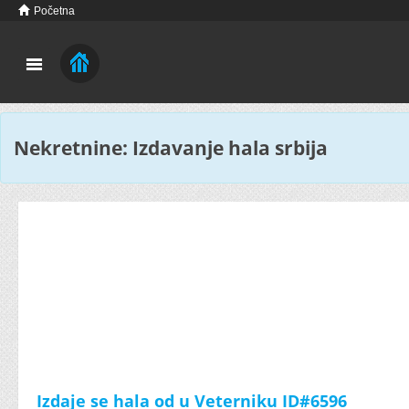
Početna
Nekretnine: Izdavanje hala srbija
Izdaje se hala od u Veterniku ID#6596