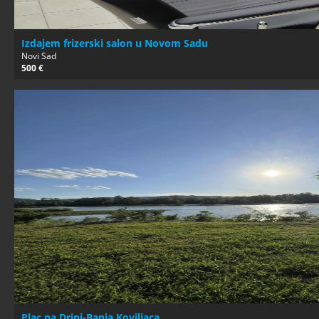
Izdajem frizerski salon u Novom Sadu
Novi Sad
500 €
Plac na Drini-Banja Koviljaca