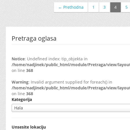
← Prethodna
1
3
4
5
Pretraga oglasa
Notice
: Undefined index: tip_objekta in
/home/nadjinek/public_html/module/Pretraga/view/layout
on line
368
Warning
: Invalid argument supplied for foreach() in
/home/nadjinek/public_html/module/Pretraga/view/layout
on line
368
Kategorija
Hala
Unsesite lokaciju