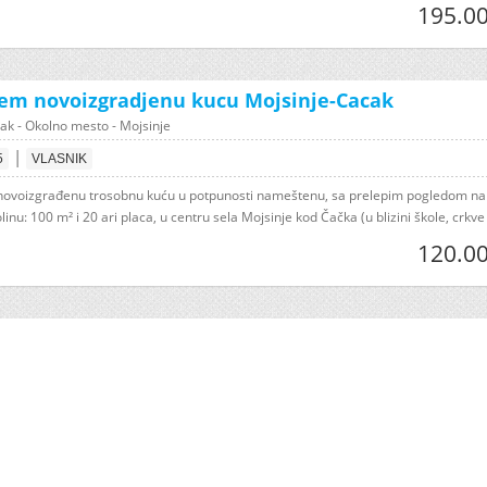
195.00
em novoizgradjenu kucu Mojsinje-Cacak
ak - Okolno mesto - Mojsinje
|
5
VLASNIK
ovoizgrađenu trosobnu kuću u potpunosti nameštenu, sa prelepim pogledom na
linu: 100 m² i 20 ari placa, u centru sela Mojsinje kod Čačka (u blizini škole, crkve i
120.00