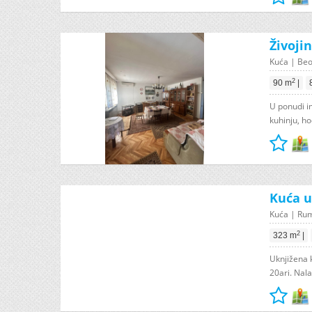
Živoji
Kuća | Beo
2
90 m
|
U ponudi i
kuhinju, ho
Kuća u
Kuća | Rum
2
323 m
|
Uknjižena 
20ari. Nal