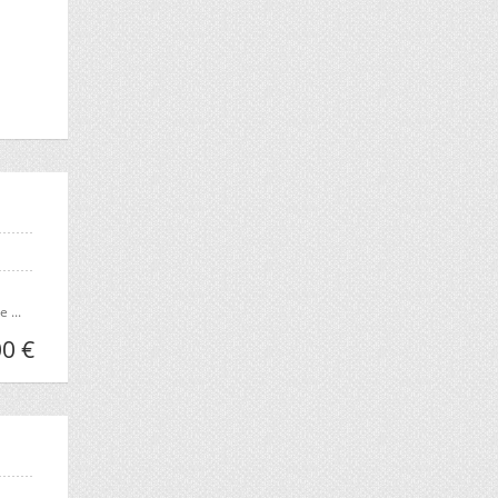
 ...
0 €