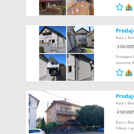
Proda
Kuća | Ru
4 Oct 202
Prodajem k
stvarima..
Prodaj
Kuća | Beo
4 Oct 202
Kuca u Bat
54kvm + po