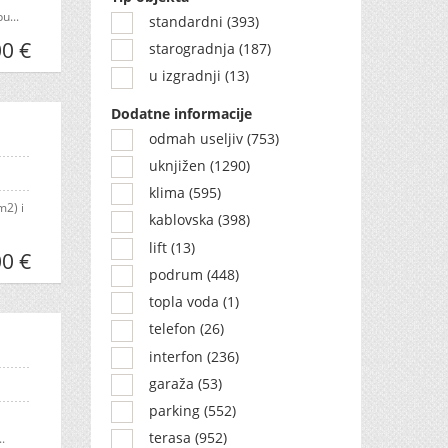
u...
standardni (393)
0 €
starogradnja (187)
u izgradnji (13)
Dodatne informacije
odmah useljiv (753)
uknjižen (1290)
klima (595)
m2) i
kablovska (398)
lift (13)
0 €
podrum (448)
topla voda (1)
telefon (26)
interfon (236)
garaža (53)
parking (552)
terasa (952)
.