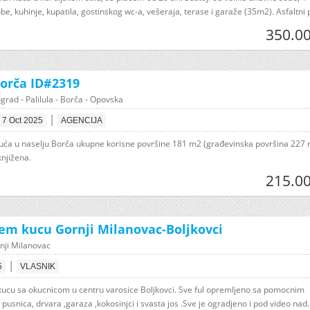
e, kuhinje, kupatila, gostinskog wc-a, vešeraja, terase i garaže (35m2). Asfaltni p
350.00
orča ID#2319
grad - Palilula - Borča - Opovska
|
7 Oct 2025
AGENCIJA
uća u naselju Borča ukupne korisne površine 181 m2 (građevinska površina 227 
knjižena.
215.00
em kucu Gornji Milanovac-Boljkovci
nji Milanovac
|
5
VLASNIK
ucu sa okucnicom u centru varosice Boljkovci. Sve ful opremljeno sa pomocnim
 pusnica, drvara ,garaza ,kokosinjci i svasta jos .Sve je ogradjeno i pod video nad..