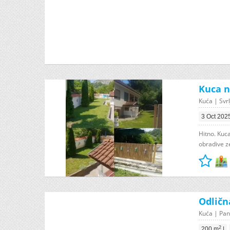
Kuca n
Kuća | Svrl
3 Oct 202
Hitno. Kuc
obradive ze
Odličn
Kuća | Pan
2
200 m
|