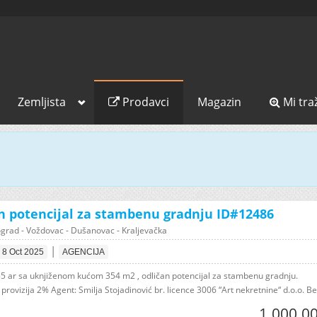
Zemljista
Prodavci
Magazin
Mi tra
n potencijal za stambenu gradnju ID#12486
grad - Voždovac - Dušanovac - Kraljevačka
|
8 Oct 2025
AGENCIJA
55 ar sa uknjiženom kućom 354 m2 , odličan potencijal za stambenu gradnju.
provizija 2% Agent: Smilja Stojadinović br. licence 3006 “Art nekretnine“ d.o.o. Be.
1.000.0