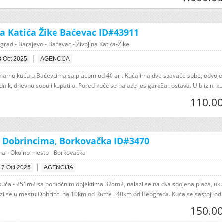
na Katića Žike Baćevac ID#43911
grad - Barajevo - Baćevac - Živojina Katića-Žike
|
8 Oct 2025
AGENCIJA
mamo kuću u Baćevcima sa placom od 40 ari. Kuća ima dve spavaće sobe, odvoj
dnik, dnevnu sobu i kupatilo. Pored kuće se nalaze jos garaža i ostava. U blizini ku
110.00
 Dobrincima, Borkovačka ID#3470
a - Okolno mesto - Borkovačka
|
7 Oct 2025
AGENCIJA
kuća - 251m2 sa pomoćnim objektima 325m2, nalazi se na dva spojena placa, u
azi se u mestu Dobrinci na 10km od Rume i 40km od Beograda. Kuća se sastoji od s
150.00