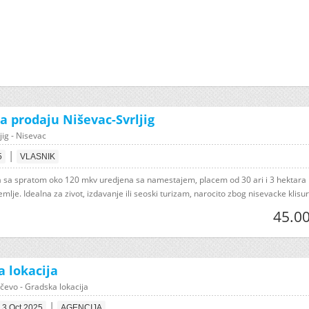
a prodaju Niševac-Svrljig
jig - Nisevac
|
5
VLASNIK
a sa spratom oko 120 mkv uredjena sa namestajem, placem od 30 ari i 3 hektara
mlje. Idealna za zivot, izdavanje ili seoski turizam, narocito zbog nisevacke klisure
45.00
a lokacija
čevo - Gradska lokacija
|
3 Oct 2025
AGENCIJA