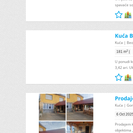
spavaće sob
Kuća B
Kuća | Beo
2
181 m
|
U ponudi k
3,42 ari. U
Prodaj
Kuća | Gor
6 Oct 202
Prodajem k
objektima ,