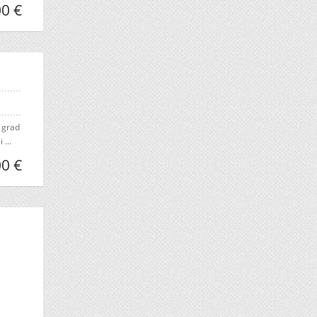
0 €
 grad
 ...
0 €