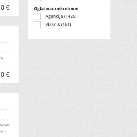
0 €
Oglašivač nekretnine
Agencija (1426)
Vlasnik (161)
im
0 €
bjekat
e...