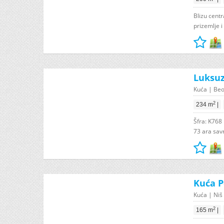
Blizu centr
prizemlje i
Luksuz
Kuća | Beo
2
234 m
|
Šfra: K768
73 ara sav
Kuća P
Kuća | Niš
2
165 m
|