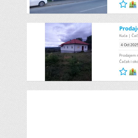
Prodaj
Kuća | Čač
4 Oct 202
Prodajem n
Čačak i oko