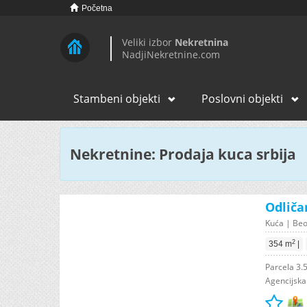
Početna
Veliki izbor
Nekretnina
NadjiNekretnine.com
Stambeni objekti
Poslovni objekti
Nekretnine: Prodaja kuca srbija
Odliča
Kuća | Beo
2
354 m
|
Parcela 3.
Agencijska 