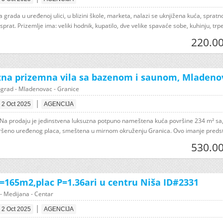
a grada u uređenoj ulici, u blizini škole, marketa, nalazi se uknjižena kuća, spratn
 sprat. Prizemlje ima: veliki hodnik, kupatilo, dve velike spavaće sobe, kuhinju, trpe
220.00
na prizemna vila sa bazenom i saunom, Mladenov
grad - Mladenovac - Granice
|
2 Oct 2025
AGENCIJA
 Na prodaju je jedinstvena luksuzna potpuno nameštena kuća površine 234 m² sa,
ršeno uređenog placa, smeštena u mirnom okruženju Granica. Ovo imanje predst
530.00
=165m2,plac P=1.36ari u centru Niša ID#2331
 - Medijana - Centar
|
2 Oct 2025
AGENCIJA