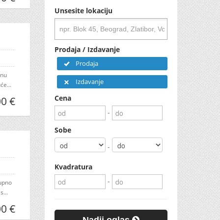
Unsesite lokaciju
Prodaja / Izdavanje
Prodaja
enu
Izdavanje
će...
Cena
0 €
-
Sobe
-
Kvadratura
-
kupno
...
0 €