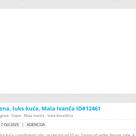
ena, luks kuća, Mala Ivanča ID#12461
grad - Sopot - Mala Ivanča - Vuka Karadžića
|
7 Oct 2025
AGENCIJA
lux kuća u nordijskom stilu, sa placem od 20 ari. Sastoji od velike dnevne sobe, 4