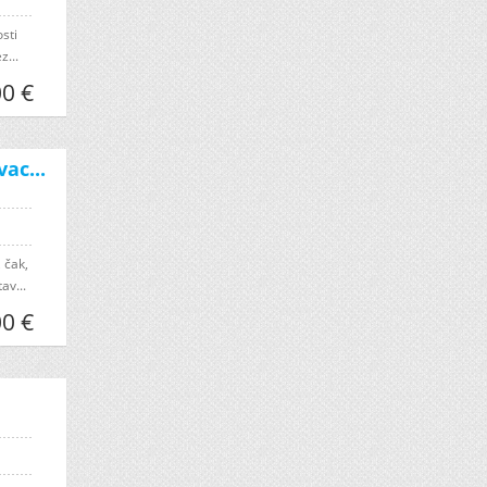
osti
z...
0 €
ac...
 čak,
av...
0 €