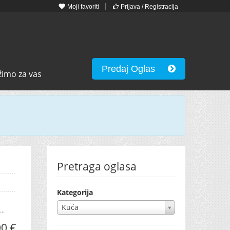
Moji favoriti
Prijava / Registracija
Predaj Oglas
žimo za vas
Pretraga oglasa
Kategorija
Kuća
..
00 €