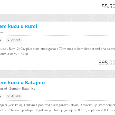
55.50
jem kucu u Rumi
ma
|
5
VLASNIK
ucu u Rumi 240kv plus stan iznad garaze 70kv kuca je komplet opremljena sa sv
Kontakt 0659118718
395.00
em kucu u Batajnici
grad - Zemun - Batajnica
|
5
VLASNIK
ajnici (vertikala), 120kvm + potkrovlje 49+garaza23kvm. U dvoristu je stambeni o
drum 16kvm u postupku legalizacije. Kuca je gradjena 80-tih, kupljena 2003 i sled