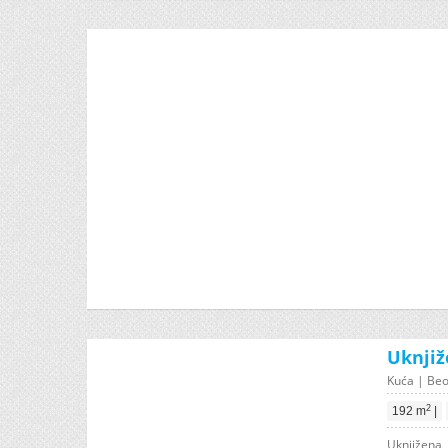
Uknjiž
Kuća | Beo
2
192 m
|
Uknjižena, 