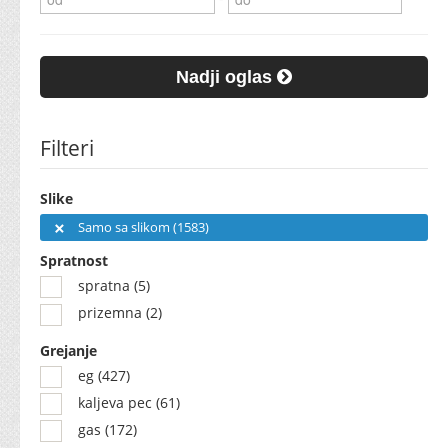
Nadji oglas
Filteri
Slike
Samo sa slikom (1583)
Spratnost
spratna (5)
prizemna (2)
Grejanje
eg (427)
kaljeva pec (61)
gas (172)