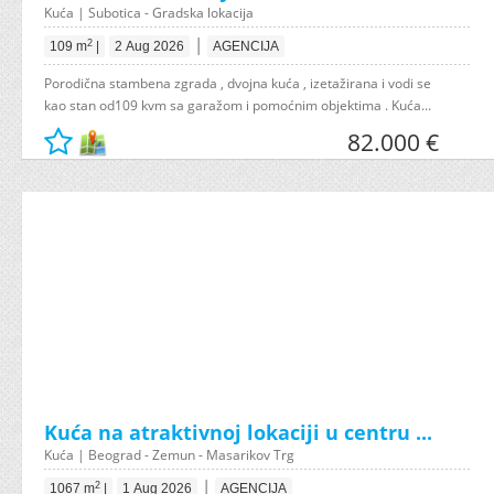
Kuća | Subotica - Gradska lokacija
|
2
109 m
|
2 Aug 2026
AGENCIJA
Porodična stambena zgrada , dvojna kuća , izetažirana i vodi se
kao stan od109 kvm sa garažom i pomoćnim objektima . Kuća...
82.000 €
Kuća na atraktivnoj lokaciji u centru ...
Kuća | Beograd - Zemun - Masarikov Trg
|
2
1067 m
|
1 Aug 2026
AGENCIJA