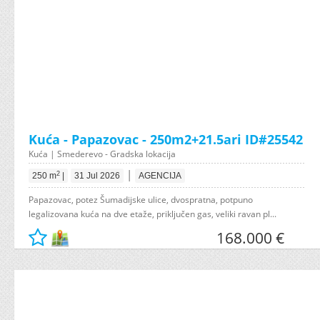
Kuća - Papazovac - 250m2+21.5ari ID#25542
Kuća | Smederevo - Gradska lokacija
|
2
250 m
|
31 Jul 2026
AGENCIJA
Papazovac, potez Šumadijske ulice, dvospratna, potpuno
legalizovana kuća na dve etaže, priključen gas, veliki ravan pl...
168.000 €