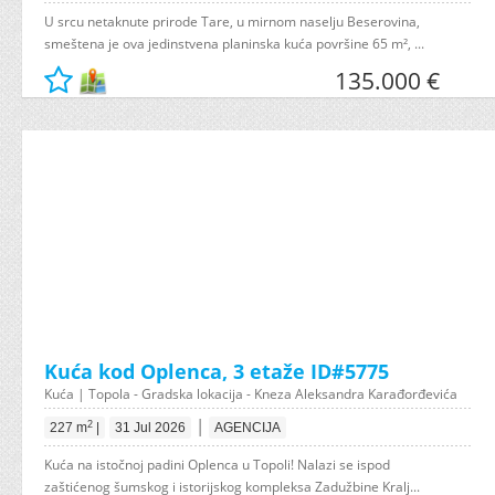
U srcu netaknute prirode Tare, u mirnom naselju Beserovina,
smeštena je ova jedinstvena planinska kuća površine 65 m², ...
135.000 €
Kuća kod Oplenca, 3 etaže ID#5775
Kuća | Topola - Gradska lokacija - Kneza Aleksandra Karađorđevića
|
2
227 m
|
31 Jul 2026
AGENCIJA
Kuća na istočnoj padini Oplenca u Topoli! Nalazi se ispod
zaštićenog šumskog i istorijskog kompleksa Zadužbine Kralj...