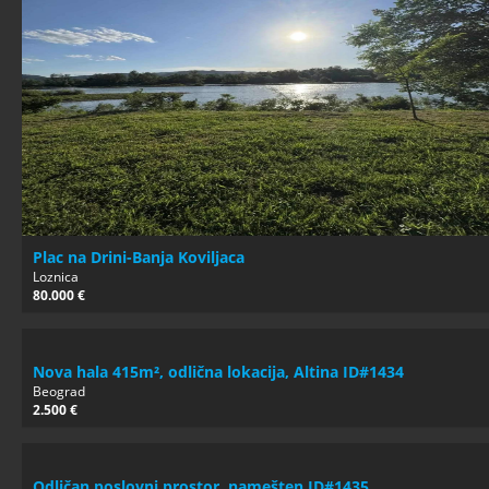
Plac na Drini-Banja Koviljaca
Loznica
80.000 €
Nova hala 415m², odlična lokacija, Altina ID#1434
Beograd
2.500 €
Odličan poslovni prostor, namešten ID#1435