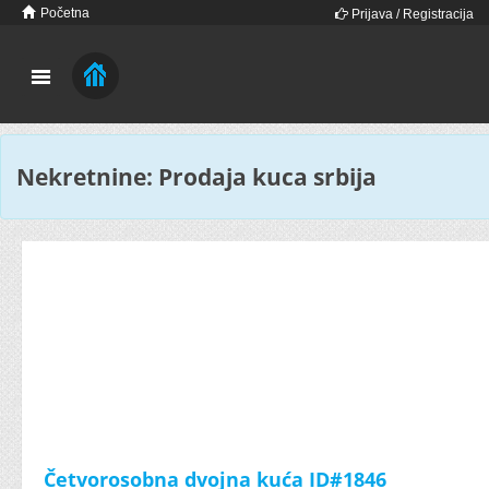
Početna
Prijava / Registracija
Nekretnine: Prodaja kuca srbija
Četvorosobna dvojna kuća ID#1846