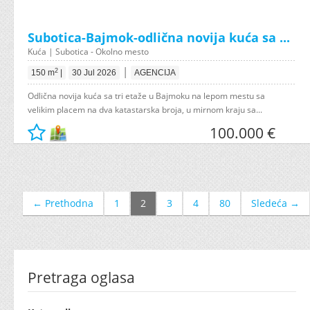
Subotica-Bajmok-odlična novija kuća sa ...
Kuća | Subotica - Okolno mesto
|
2
150 m
|
30 Jul 2026
AGENCIJA
Odlična novija kuća sa tri etaže u Bajmoku na lepom mestu sa
velikim placem na dva katastarska broja, u mirnom kraju sa...
100.000 €
← Prethodna
1
2
3
4
80
Sledeća →
Pretraga oglasa