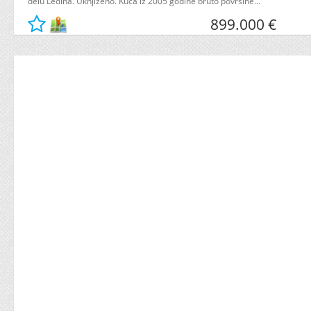
delu Ledina. Uknjiženo. Kuća iz 2005 godine bruto površine...
899.000 €