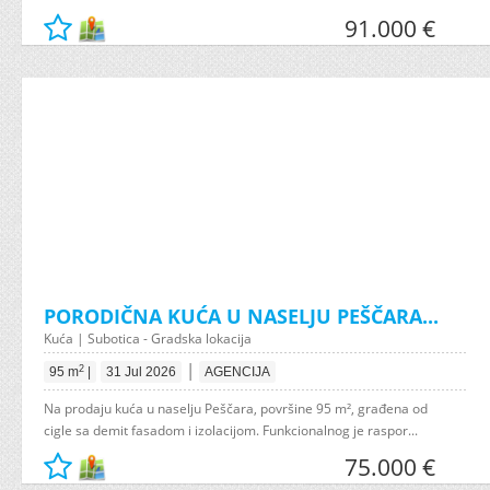
91.000 €
PORODIČNA KUĆA U NASELJU PEŠČARA...
Kuća | Subotica - Gradska lokacija
|
2
95 m
|
31 Jul 2026
AGENCIJA
Na prodaju kuća u naselju Peščara, površine 95 m², građena od
cigle sa demit fasadom i izolacijom. Funkcionalnog je raspor...
75.000 €