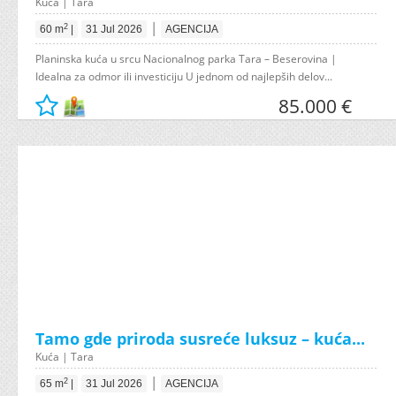
Kuća | Tara
|
2
60 m
|
31 Jul 2026
AGENCIJA
Planinska kuća u srcu Nacionalnog parka Tara – Beserovina |
Idealna za odmor ili investiciju U jednom od najlepših delov...
85.000 €
Tamo gde priroda susreće luksuz – kuća...
Kuća | Tara
|
2
65 m
|
31 Jul 2026
AGENCIJA