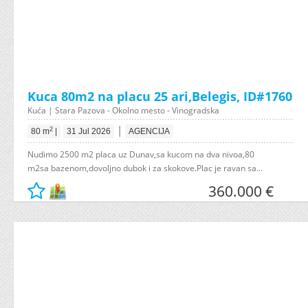
Kuca 80m2 na placu 25 ari,Belegis, ID#1760
Kuća | Stara Pazova - Okolno mesto - Vinogradska
|
2
80 m
|
31 Jul 2026
AGENCIJA
Nudimo 2500 m2 placa uz Dunav,sa kucom na dva nivoa,80
m2sa bazenom,dovoljno dubok i za skokove.Plac je ravan sa...
360.000 €