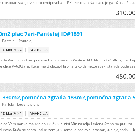
e trosoban stan,prvi sprat dvoiposoban i PK -trosoban.Na placu je garaža za 2 au..
310.00
0m2,plac 7ari-Pantelej ID#1891
- Pantelej - Pantelej
|
10 Mar 2024
AGENCIJA
smo da Vam ponudimo prelepu kuću u naselju Pantelej PO+PR+I+PK=450m2,plac koj
ve ulice P=6.93ara. Kuća ima 3 ulaza,4 brojila tako da može svaki stan da bude zas
450.00
=330m2,pomoćna zgrada 183m2,pomoćna zgrada 52
- Palilula - Ledena stena
|
10 Mar 2024
AGENCIJA
smo da Vam ponudimo prelepu kuću u blizini Min naselja Ledena Stena na putu za
rovo. Kuća se sastoji od prizemlja u kome je poslovni prostor ,kuhinja,hodnik i k