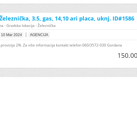
eleznička, 3.5, gas, 14,10 ari placa, uknj. ID#1586
a - Gradska lokacija - Železnička
|
10 Mar 2024
AGENCIJA
 provizija 2%. Za više informacija kontakt telefon 060/3572-030 Gordana
150.00