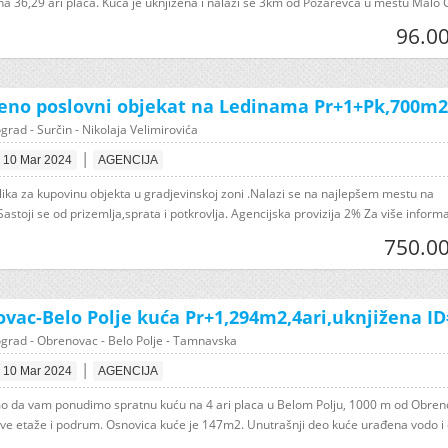
a 36,29 ari placa. Kuća je uknjižena i nalazi se 3km od Požarevca u mestu Malo C
96.00
no poslovni objekat na Ledinama Pr+1+Pk,700m2, 
rad - Surčin - Nikolaja Velimirovića
|
10 Mar 2024
AGENCIJA
ilika za kupovinu objekta u gradjevinskoj zoni .Nalazi se na najlepšem mestu na
stoji se od prizemlja,sprata i potkrovlja. Agencijska provizija 2% Za više informac
750.00
vac-Belo Polje kuća Pr+1,294m2,4ari,uknjižena I
grad - Obrenovac - Belo Polje - Tamnavska
|
10 Mar 2024
AGENCIJA
smo da vam ponudimo spratnu kuću na 4 ari placa u Belom Polju, 1000 m od Obren
ve etaže i podrum. Osnovica kuće je 147m2. Unutrašnji deo kuće urađena vodo i e