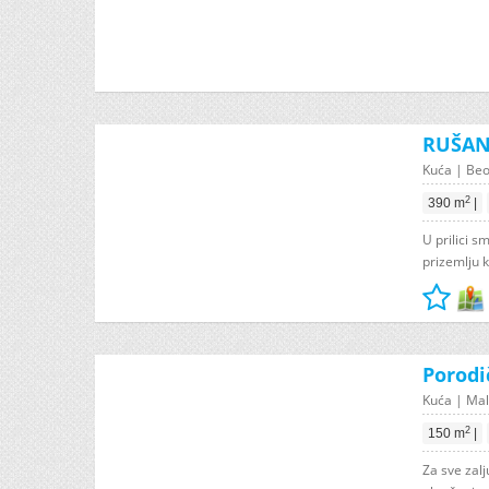
RUŠANJ
Kuća | Beo
2
390 m
|
U prilici 
prizemlju k
Porodi
Kuća | Malo
2
150 m
|
Za sve zal