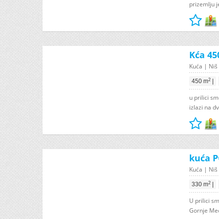
prizemlju j
Kća 45
Kuća | Niš 
2
450 m
|
u prilici 
izlazi na d
kuća P
Kuća | Niš 
2
330 m
|
U prilici 
Gornje Među