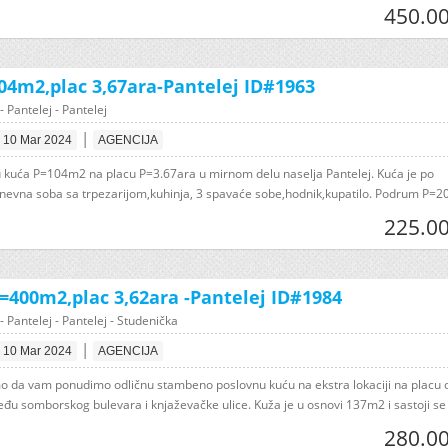
450.00
04m2,plac 3,67ara-Pantelej ID#1963
- Pantelej - Pantelej
|
10 Mar 2024
AGENCIJA
 kuća P=104m2 na placu P=3.67ara u mirnom delu naselja Pantelej. Kuća je po
 dnevna soba sa trpezarijom,kuhinja, 3 spavaće sobe,hodnik,kupatilo. Podrum P=20
225.00
=400m2,plac 3,62ara -Pantelej ID#1984
- Pantelej - Pantelej - Studenička
|
10 Mar 2024
AGENCIJA
smo da vam ponudimo odličnu stambeno poslovnu kuću na ekstra lokaciji na placu 
eđu somborskog bulevara i knjaževačke ulice. Kuža je u osnovi 137m2 i sastoji se 
280.00