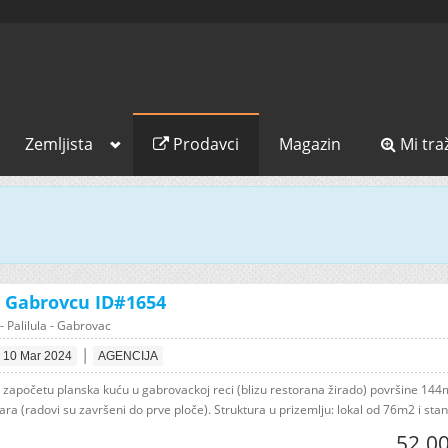
Zemljista
Prodavci
Magazin
Mi tra
 Gabrovcu ID#1654
- Palilula - Gabrovac
|
10 Mar 2024
AGENCIJA
započetu planska kuću u gabrovackoj reci (blizu restorana žirado) površine 14
ara (radovi su završeni do prve ploče). Struktura u prizemlju: lokal od 76m2 i stan 
52.00