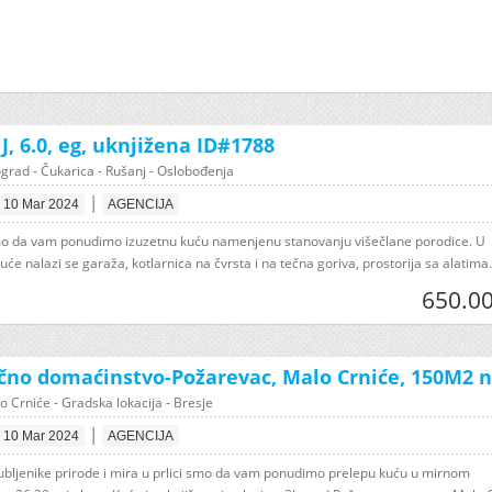
, 6.0, eg, uknjižena ID#1788
grad - Čukarica - Rušanj - Oslobođenja
|
10 Mar 2024
AGENCIJA
smo da vam ponudimo izuzetnu kuću namenjenu stanovanju višečlane porodice. U
uće nalazi se garaža, kotlarnica na čvrsta i na tečna goriva, prostorija sa alatima. I
650.00
čno domaćinstvo-Požarevac, Malo Crniće, 150M2 na
 Crniće - Gradska lokacija - Bresje
|
10 Mar 2024
AGENCIJA
jubljenike prirode i mira u prlici smo da vam ponudimo prelepu kuću u mirnom