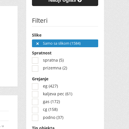
Nadji oglas
Filteri
Slike
Samo sa slikom (1584)
Spratnost
spratna (5)
prizemna (2)
Grejanje
eg (427)
kaljeva pec (61)
gas (172)
cg (158)
podno (37)
. u
Tip objekta