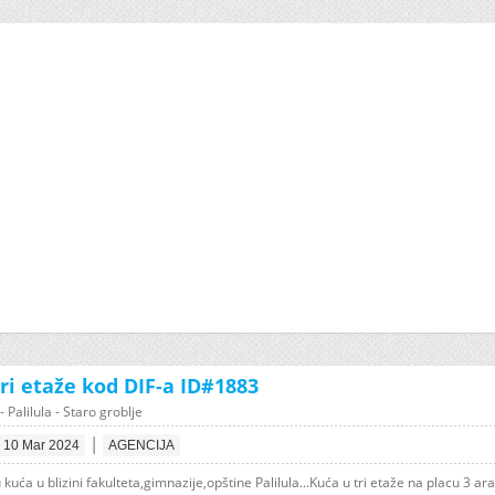
tri etaže kod DIF-a ID#1883
- Palilula - Staro groblje
|
10 Mar 2024
AGENCIJA
kuća u blizini fakulteta,gimnazije,opštine Palilula...Kuća u tri etaže na placu 3 ara