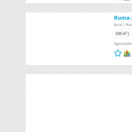
Ruma-Ž
Kuća | Rum
2
100 m
|
Agencijska