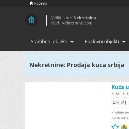
Početna
Veliki izbor
Nekretnina
NadjiNekretnine.com
Stambeni objekti
Poslovni objekti
Nekretnine: Prodaja kuca srbija
Kuća u
Kuća | Niš 
2
144 m
|
Prodajemo 
placu od 6 