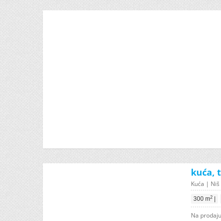
kuća, 
Kuća | Niš 
2
300 m
|
Na prodaju 