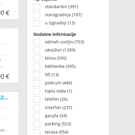
.
standardni (391)
0 €
starogradnja (187)
u izgradnji (13)
Dodatne informacije
odmah useljiv (753)
uknjižen (1289)
klima (595)
i
kablovska (395)
...
lift (13)
0 €
podrum (446)
topla voda (1)
...
telefon (26)
interfon (237)
garaža (54)
parking (553)
up...
terasa (954)