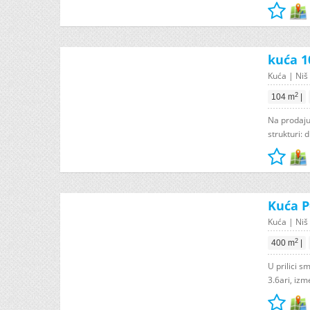
kuća 1
Kuća | Niš 
2
104 m
|
Na prodaju
strukturi:
Kuća P
Kuća | Niš 
2
400 m
|
U prilici 
3.6ari, izm