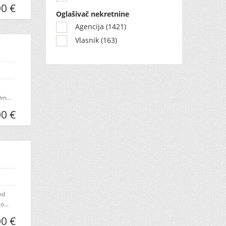
0 €
Oglašivač nekretnine
Agencija (1421)
Vlasnik (163)
m...
0 €
od
o...
0 €