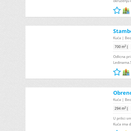
okruženju n
Stambe
Kuća | Beog
2
700 m
|
Odlicna pr
Ledinama.Sa
Obreno
Kuća | Beo
2
294 m
|
U prilici 
Kuća ima d