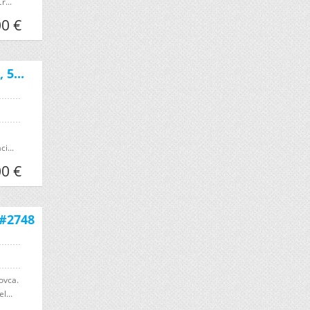
r...
0 €
5...
i...
0 €
D#2748
ovca.
l...