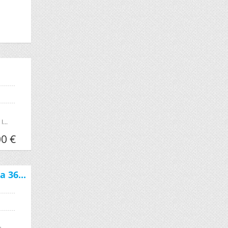
...
0 €
 36...