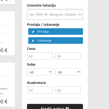
Unsesite lokaciju
Prodaja / Izdavanje
Prodaja
Izdavanje
..
Cena
0 €
-
Sobe
-
Kvadratura
rature
-
m...
0 €