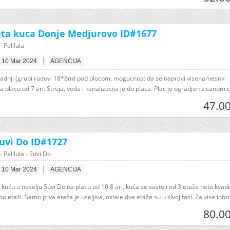
ta kuca Donje Medjurovo ID#1677
- Palilula
|
10 Mar 2024
AGENCIJA
radnji (grubi radovi 18*8m) pod plocom, mogucnost da se napravi visenamesnki
a placu od 7 ari. Struja, voda i kanalizacija je do placa. Plac je ogradjen zicanom o.
47.00
uvi Do ID#1727
- Palilula - Suvi Do
|
10 Mar 2024
AGENCIJA
kuću u naselju Suvi Do na placu od 10.8 ari, kuća se sastoji od 3 etaže neto kvad
 etaži. Samo prva etaža je useljiva, ostale dve etaže su u sivoj fazi. Za vise infor
80.00