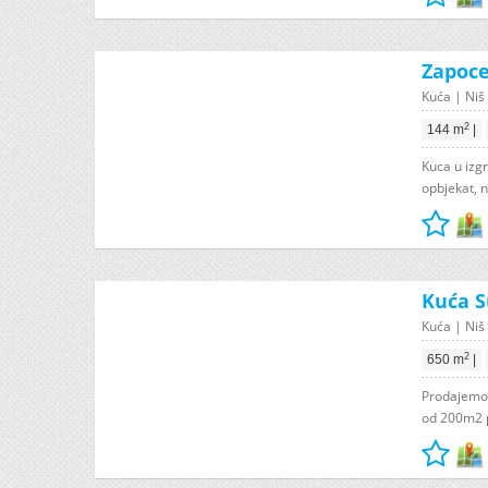
Zapoce
Kuća | Niš 
2
144 m
|
Kuca u izg
opbjekat, n
Kuća S
Kuća | Niš 
2
650 m
|
Prodajemo 
od 200m2 po