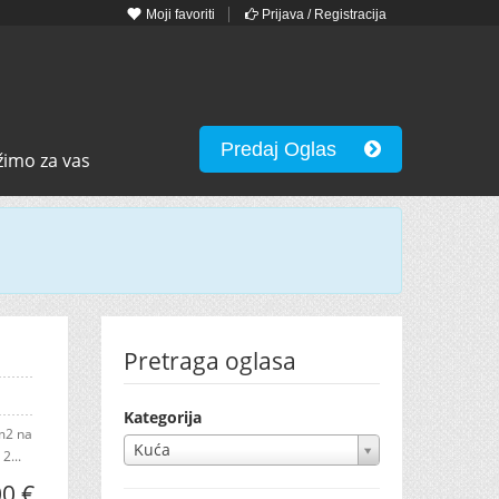
Moji favoriti
Prijava / Registracija
Predaj Oglas
žimo za vas
Pretraga oglasa
Kategorija
4m2 na
Kuća
2...
0 €